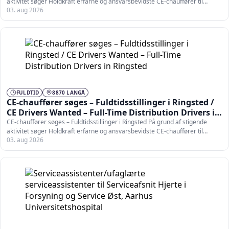
aktivitet søger Holdkraft erfarne og ansvarsbevidste CE-chauffører til…
03. aug 2026
FULDTID
8870 LANGÅ
CE-chauffører søges – Fuldtidsstillinger i Ringsted /
CE Drivers Wanted – Full-Time Distribution Drivers in
Ringsted
CE-chauffører søges – Fuldtidsstillinger i Ringsted På grund af stigende
aktivitet søger Holdkraft erfarne og ansvarsbevidste CE-chauffører til…
03. aug 2026