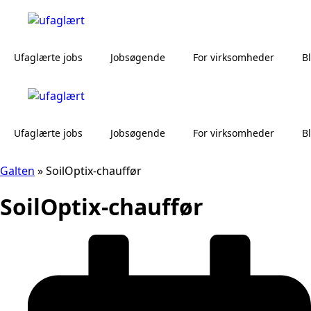
Ufaglærte jobs
Jobsøgende
For virksomheder
B
Ufaglærte jobs
Jobsøgende
For virksomheder
B
Galten
»
SoilOptix-chauffør
SoilOptix-chauffør