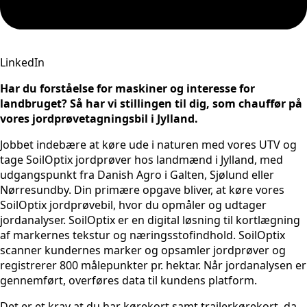
LinkedIn
Har du forståelse for maskiner og interesse for
landbruget? Så har vi stillingen til dig, som chauffør på
vores jordprøvetagningsbil i Jylland.
Jobbet indebære at køre ude i naturen med vores UTV og
tage SoilOptix jordprøver hos landmænd i Jylland, med
udgangspunkt fra Danish Agro i Galten, Sjølund eller
Nørresundby. Din primære opgave bliver, at køre vores
SoilOptix jordprøvebil, hvor du opmåler og udtager
jordanalyser. SoilOptix er en digital løsning til kortlægning
af markernes tekstur og næringsstofindhold. SoilOptix
scanner kundernes marker og opsamler jordprøver og
registrerer 800 målepunkter pr. hektar. Når jordanalysen er
gennemført, overføres data til kundens platform.
Det er et krav at du har kørekort samt trailerkørekort, da