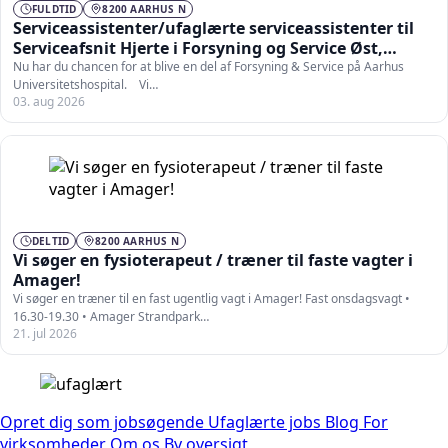
FULDTID
8200 AARHUS N
Serviceassistenter/ufaglærte serviceassistenter til
Serviceafsnit Hjerte i Forsyning og Service Øst,
Aarhus Universitetshospital
Nu har du chancen for at blive en del af Forsyning & Service på Aarhus
Universitetshospital. Vi…
03. aug 2026
DELTID
8200 AARHUS N
Vi søger en fysioterapeut / træner til faste vagter i
Amager!
Vi søger en træner til en fast ugentlig vagt i Amager! Fast onsdagsvagt •
16.30-19.30 • Amager Strandpark…
21. jul 2026
Opret dig som jobsøgende
Ufaglærte jobs
Blog
For
virksomheder
Om os
By oversigt