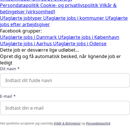
Persondatapolitik
Cookie- og privatlivspolitik
Vilkår &
betingelser (virksomhed)
Ufaglærte jobtyper
Ufaglærte jobs i kommuner
Ufaglærte
jobs efter arbejdsgiver
Facebook grupper:
Ufaglærte jobs i Danmark
Ufaglærte jobs i København
Ufaglærte jobs i Aarhus
Ufaglærte jobs i Odense
Dette job er desværre lige udløbet...
Opret dig og få automatisk besked, når lignende job er
ledigt
Dit navn *
E-mail *
Ved oprettelse accepterer jeg samtidig
Vilkår & Betingelser
og
Persondatapolitik