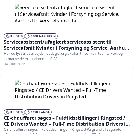
FULDTID
8200 AARHUS N
Serviceassistent/ufaglært serviceassistent til
Serviceafsnit Kvinder i Forsyning og Service, Aarhus
Universitetshospital
Har du lyst til at arbejde i et dagkirurgisk afsnit hvor kvalitet, nærvær, og
samarbejde er fundamentet? Så…
04. aug 2026
FULDTID
8870 LANGÅ
CE-chauffører søges – Fuldtidsstillinger i Ringsted /
CE Drivers Wanted – Full-Time Distribution Drivers in
Ringsted
CE-chauffører søges – Fuldtidsstillinger i Ringsted På grund af stigende