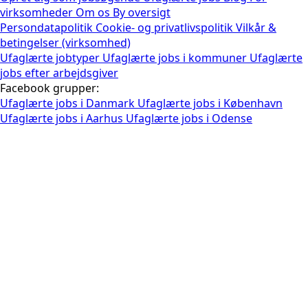
virksomheder
Om os
By oversigt
Persondatapolitik
Cookie- og privatlivspolitik
Vilkår &
betingelser (virksomhed)
Ufaglærte jobtyper
Ufaglærte jobs i kommuner
Ufaglærte
jobs efter arbejdsgiver
Facebook grupper:
Ufaglærte jobs i Danmark
Ufaglærte jobs i København
Ufaglærte jobs i Aarhus
Ufaglærte jobs i Odense