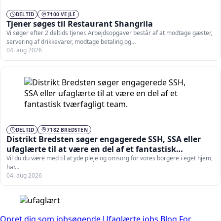
DELTID
7100 VEJLE
Tjener søges til Restaurant Shangrila
Vi søger efter 2 deltids tjener. Arbejdsopgaver består af at modtage gæster,
servering af drikkevarer, modtage betaling og…
04. aug 2026
DELTID
7182 BREDSTEN
Distrikt Bredsten søger engagerede SSH, SSA eller
ufaglærte til at være en del af et fantastisk
tværfagligt team.
Vil du du være med til at yde pleje og omsorg for vores borgere i eget hjem,
har…
04. aug 2026
Opret dig som jobsøgende
Ufaglærte jobs
Blog
For