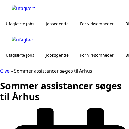
Ufaglærte jobs
Jobsøgende
For virksomheder
B
Ufaglærte jobs
Jobsøgende
For virksomheder
B
Give
»
Sommer assistancer søges til Århus
Sommer assistancer søges
til Århus