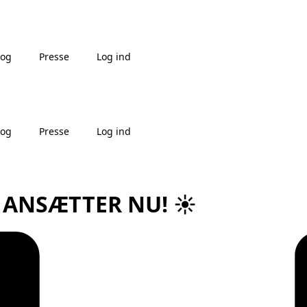
log
Presse
Log ind
log
Presse
Log ind
 ANSÆTTER NU! ☀️