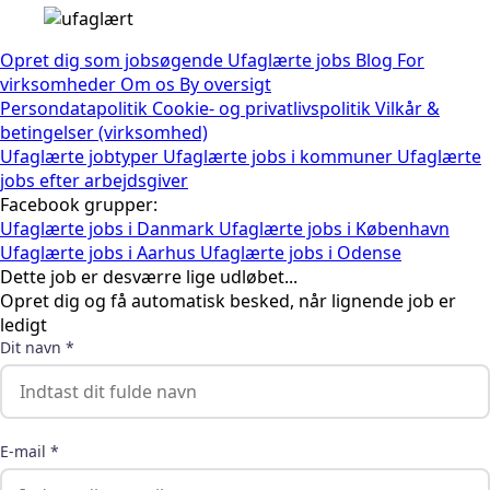
Opret dig som jobsøgende
Ufaglærte jobs
Blog
For
virksomheder
Om os
By oversigt
Persondatapolitik
Cookie- og privatlivspolitik
Vilkår &
betingelser (virksomhed)
Ufaglærte jobtyper
Ufaglærte jobs i kommuner
Ufaglærte
jobs efter arbejdsgiver
Facebook grupper:
Ufaglærte jobs i Danmark
Ufaglærte jobs i København
Ufaglærte jobs i Aarhus
Ufaglærte jobs i Odense
Dette job er desværre lige udløbet...
Opret dig og få automatisk besked, når lignende job er
ledigt
Dit navn *
E-mail *