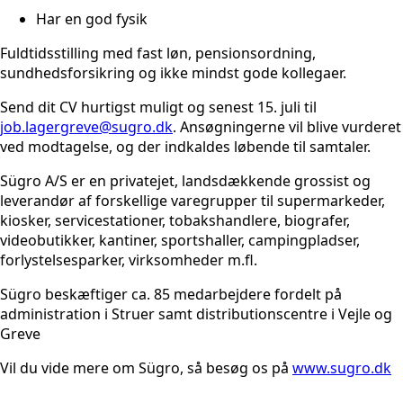
Har en god fysik
Fuldtidsstilling med fast løn, pensionsordning,
sundhedsforsikring og ikke mindst gode kollegaer.
Send dit CV hurtigst muligt og senest 15. juli til
job.lagergreve@sugro.dk
. Ansøgningerne vil blive vurderet
ved modtagelse, og der indkaldes løbende til samtaler.
Sügro A/S er en privatejet, landsdækkende grossist og
leverandør af forskellige varegrupper til supermarkeder,
kiosker, servicestationer, tobakshandlere, biografer,
videobutikker, kantiner, sportshaller, campingpladser,
forlystelsesparker, virksomheder m.fl.
Sügro beskæftiger ca. 85 medarbejdere fordelt på
administration i Struer samt distributionscentre i Vejle og
Greve
Vil du vide mere om Sügro, så besøg os på
www.sugro.dk