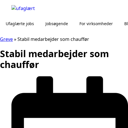
Ufaglærte jobs
Jobsøgende
For virksomheder
B
Greve
»
Stabil medarbejder som chauffør
Stabil medarbejder som
chauffør