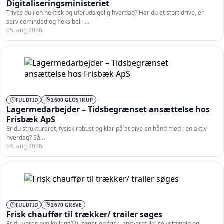
Digitaliseringsministeriet
Trives du i en hektisk og uforudsigelig hverdag? Har du et stort drive, er
serviceminded og fleksibel –…
05. aug 2026
FULDTID
2600 GLOSTRUP
Lagermedarbejder – Tidsbegrænset ansættelse hos
Frisbæk ApS
Er du struktureret, fysisk robust og klar på at give en hånd med i en aktiv
hverdag? Så…
04. aug 2026
FULDTID
2670 GREVE
Frisk chauffør til trækker/ trailer søges
Er du vores nye kollega? Vi søger en frisk, ansvarsfuld, selvstændig og