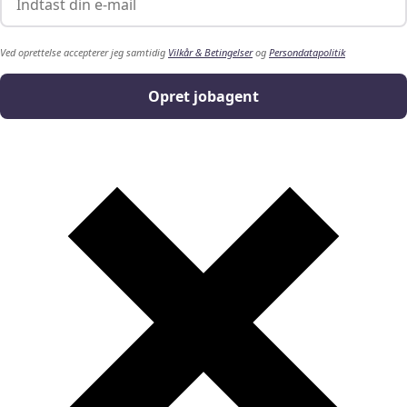
Ved oprettelse accepterer jeg samtidig
Vilkår & Betingelser
og
Persondatapolitik
Opret jobagent