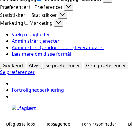
Præferencer
Præferencer
Statistikker
Statistikker
Marketing
Marketing
Vælg muligheder
Administrér tjenester
Administrer {vendor_count} leverandører
Læs mere om disse formål
Godkend
Afvis
Se præferencer
Gem præferencer
Se præferencer
Fortrolighedserklæring
Ufaglærte jobs
Jobsøgende
For virksomheder
B