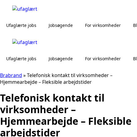
Ufaglærte jobs
Jobsøgende
For virksomheder
B
Ufaglærte jobs
Jobsøgende
For virksomheder
B
Brabrand
»
Telefonisk kontakt til virksomheder –
Hjemmearbejde – Fleksible arbejdstider
Telefonisk kontakt til
virksomheder –
Hjemmearbejde – Fleksible
arbejdstider