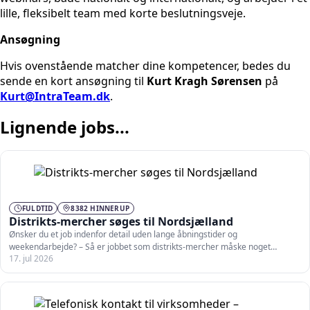
lille, fleksibelt team med korte beslutningsveje.
Ansøgning
Hvis ovenstående matcher dine kompetencer, bedes du
sende en kort ansøgning til
Kurt Kragh Sørensen
på
Kurt@IntraTeam.dk
.
Lignende jobs...
FULDTID
8382 HINNERUP
Distrikts-mercher søges til Nordsjælland
Ønsker du et job indenfor detail uden lange åbningstider og
weekendarbejde? – Så er jobbet som distrikts-mercher måske noget…
17. jul 2026