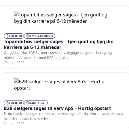
FULDTID
8210 AARHUS V
Topambitiøs sælger søges – tjen godt og byg din
karriere på 6-12 måneder
Om jobbet Hos SAF Partners udvikler vi dygtige sælgere – hurtigt og
målrettet. Vi arbejder med B2B-salg af…
29. maj 2026
FULDTID
8381 TILST
B2B-sælgere søges til Verv ApS – Hurtig opstart
Er du stærk i dialogen med erhvervslivet, og leder du efter en arbejdsplads,
hvor din indsats kan mærkes…
21. maj 2026