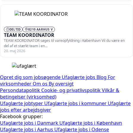
DELTID
8210 AARHUS V
TEAM KOORDINATOR
TEAM KOORDINATOR søges til vareopfyldning i København Vil du være en
del af et stærkt team i en…
20. maj 2026
Opret dig som jobsøgende
Ufaglærte jobs
Blog
For
virksomheder
Om os
By oversigt
Persondatapolitik
Cookie- og privatlivspolitik
Vilkår &
betingelser (virksomhed)
Ufaglærte jobtyper
Ufaglærte jobs i kommuner
Ufaglærte
jobs efter arbejdsgiver
Facebook grupper:
Ufaglærte jobs i Danmark
Ufaglærte jobs i København
Ufaglærte jobs i Aarhus
Ufaglærte jobs i Odense