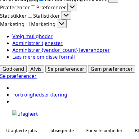
Præferencer
Præferencer
Statistikker
Statistikker
Marketing
Marketing
Vælg muligheder
Administrér tjenester
Administrer {vendor_count} leverandører
Læs mere om disse formål
Godkend
Afvis
Se præferencer
Gem præferencer
Se præferencer
Fortrolighedserklæring
Ufaglærte jobs
Jobsøgende
For virksomheder
B