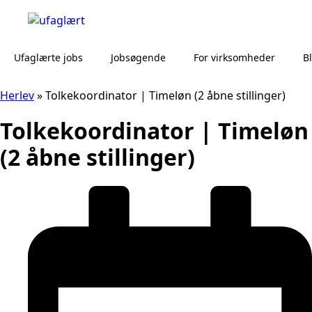
Ufaglærte jobs
Jobsøgende
For virksomheder
B
Herlev
»
Tolkekoordinator | Timeløn (2 åbne stillinger)
Tolkekoordinator | Timeløn
(2 åbne stillinger)