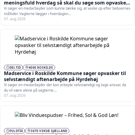
meningsfuld hverdag så skal du søge som opvasker
på Bernadottegården
Vi søger en medarbejder som kunne tænke sig, at vaske op efter beboernes
måltider. Vagterne lægger i hverdagen…
07. aug 2026
DELTID
4000 ROSKILDE
Madservice i Roskilde Kommune søger opvasker til
selvstændigt aftenarbejde på Hyrdehøj
Vi søger en medarbejder der kan arbejde selvstændigt og tage ansvar, da
du vil være alene på vagterne.…
07. aug 2026
FULDTID
3670 VEKSØ SJÆLLAND