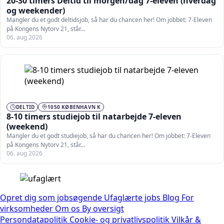
20-30 timers Deltid til morgen/dag 7-eleven (hverdag
og weekender)
Mangler du et godt deltidsjob, så har du chancen her! Om jobbet: 7-Eleven
på Kongens Nytorv 21, står…
06. aug 2026
DELTID
1050 KØBENHAVN K
8-10 timers studiejob til natarbejde 7-eleven
(weekend)
Mangler du et godt studiejob, så har du chancen her! Om jobbet: 7-Eleven
på Kongens Nytorv 21, står…
06. aug 2026
Opret dig som jobsøgende
Ufaglærte jobs
Blog
For
virksomheder
Om os
By oversigt
Persondatapolitik
Cookie- og privatlivspolitik
Vilkår &