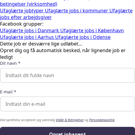
betingelser (virksomhed)
Ufaglærte jobtyper
Ufaglærte jobs i kommuner
Ufaglærte
jobs efter arbejdsgiver
Facebook grupper:
Ufaglærte jobs i Danmark
Ufaglærte jobs i København
Ufaglærte jobs i Aarhus
Ufaglærte jobs i Odense
Dette job er desværre lige udløbet...
Opret dig og få automatisk besked, når lignende job er
ledigt
Dit navn *
E-mail *
Ved oprettelse accepterer jeg samtidig
Vilkår & Betingelser
og
Persondatapolitik
Opret jobagent