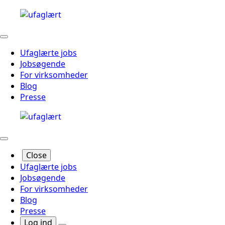
Ufaglærte jobs
Jobsøgende
For virksomheder
Blog
Presse
Close
Ufaglærte jobs
Jobsøgende
For virksomheder
Blog
Presse
Log ind