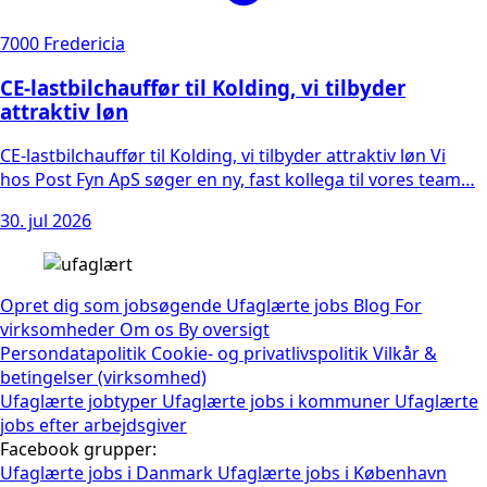
7000 Fredericia
CE-lastbilchauffør til Kolding, vi tilbyder
attraktiv løn
CE-lastbilchauffør til Kolding, vi tilbyder attraktiv løn Vi
hos Post Fyn ApS søger en ny, fast kollega til vores team…
30. jul 2026
Opret dig som jobsøgende
Ufaglærte jobs
Blog
For
virksomheder
Om os
By oversigt
Persondatapolitik
Cookie- og privatlivspolitik
Vilkår &
betingelser (virksomhed)
Ufaglærte jobtyper
Ufaglærte jobs i kommuner
Ufaglærte
jobs efter arbejdsgiver
Facebook grupper:
Ufaglærte jobs i Danmark
Ufaglærte jobs i København