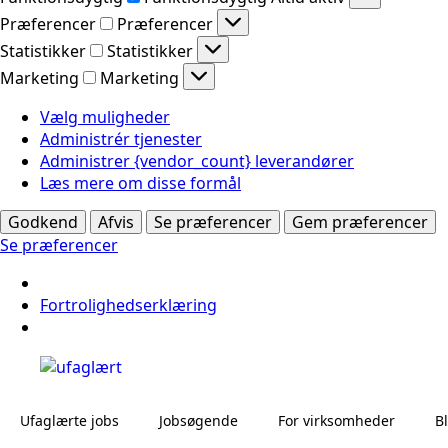
Præferencer
Præferencer
Statistikker
Statistikker
Marketing
Marketing
Vælg muligheder
Administrér tjenester
Administrer {vendor_count} leverandører
Læs mere om disse formål
Godkend
Afvis
Se præferencer
Gem præferencer
Se præferencer
Fortrolighedserklæring
Ufaglærte jobs
Jobsøgende
For virksomheder
B