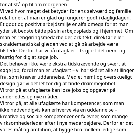
for at stå op til om morgenen.
Vi ved hvor meget det betyder for ens selvværd og familie
relationer, at man er glad og fungerer godt i dagligdagen.
Et godt og positivt arbejdsmiljø er alfa omega for at man
yder sit bedste både på sin arbejdsplads og i hjemmet. Om
man er rengøringsmedarbejder, arkitekt, direktør eller
skraldemand skal glæden ved at gå på arbejde være
tilstede. Derfor har vi på ufaglaert.dk gjort det nemt og
hurtig for dig at søge job.
Det behøver ikke være ekstra tidskrævende og svært at
søge job, fordi man er ufaglært – vi har skåret alle stillinger
fra, som kræver uddannelse. Med et nemt og overskueligt
design gør vi det let for dig at finde drømmejobbet!
Vi tror på at ufaglærte kan løse jobs og opgaver på
anderledes og nye måder.
Vi tror på, at alle ufaglærte har kompetencer, som man
ikke nødvendigvis kan erhverve via en uddannelse –
kreative og sociale kompetencer er fx evner, som mange
virksomhederleder efter i nye medarbejdere. Derfor er det
vores mål og ambition, at bygge bro mellem ledige som