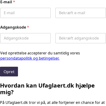
E-mail
*
Email
Confirm
Email
Adgangskode
*
Password
Confirm
Password
Ved oprettelse accepterer du samtidig vores
persondatapolitik og betingelser.
Opret
Hvordan kan Ufaglaert.dk hjælpe
mig?
På Ufaglaert.dk tror vi på, at alle fortjener en chance for at