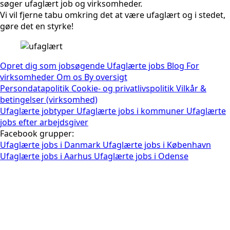
søger ufaglært job og virksomheder.
Vi vil fjerne tabu omkring det at være ufaglært og i stedet,
gøre det en styrke!
Opret dig som jobsøgende
Ufaglærte jobs
Blog
For
virksomheder
Om os
By oversigt
Persondatapolitik
Cookie- og privatlivspolitik
Vilkår &
betingelser (virksomhed)
Ufaglærte jobtyper
Ufaglærte jobs i kommuner
Ufaglærte
jobs efter arbejdsgiver
Facebook grupper:
Ufaglærte jobs i Danmark
Ufaglærte jobs i København
Ufaglærte jobs i Aarhus
Ufaglærte jobs i Odense