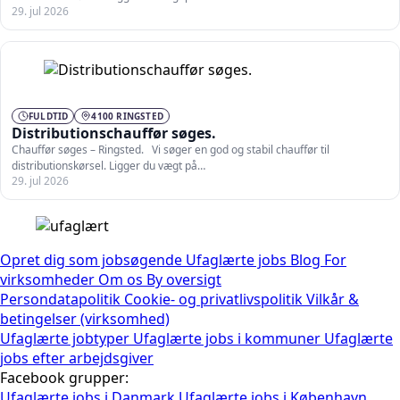
29. jul 2026
FULDTID
4100 RINGSTED
Distributionschauffør søges.
Chauffør søges – Ringsted. Vi søger en god og stabil chauffør til
distributionskørsel. Ligger du vægt på…
29. jul 2026
Opret dig som jobsøgende
Ufaglærte jobs
Blog
For
virksomheder
Om os
By oversigt
Persondatapolitik
Cookie- og privatlivspolitik
Vilkår &
betingelser (virksomhed)
Ufaglærte jobtyper
Ufaglærte jobs i kommuner
Ufaglærte
jobs efter arbejdsgiver
Facebook grupper:
Ufaglærte jobs i Danmark
Ufaglærte jobs i København