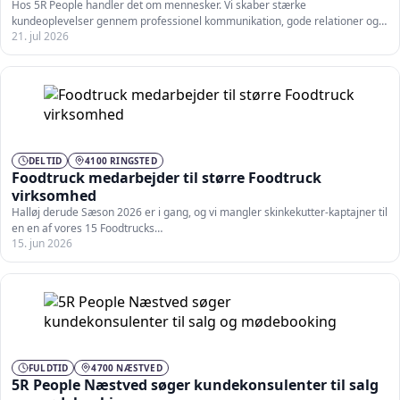
Hos 5R People handler det om mennesker. Vi skaber stærke
kundeoplevelser gennem professionel kommunikation, gode relationer og
21. jul 2026
medarbejdere,…
DELTID
4100 RINGSTED
Foodtruck medarbejder til større Foodtruck
virksomhed
Halløj derude Sæson 2026 er i gang, og vi mangler skinkekutter-kaptajner til
en en af vores 15 Foodtrucks…
15. jun 2026
FULDTID
4700 NÆSTVED
5R People Næstved søger kundekonsulenter til salg