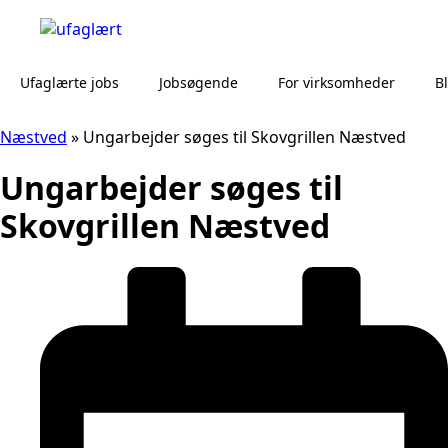
Ufaglærte jobs
Jobsøgende
For virksomheder
B
Næstved
»
Ungarbejder søges til Skovgrillen Næstved
Ungarbejder søges til
Skovgrillen Næstved