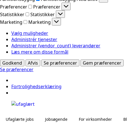
Præferencer
Præferencer
Statistikker
Statistikker
Marketing
Marketing
Vælg muligheder
Administrér tjenester
Administrer {vendor_count} leverandører
Læs mere om disse formål
Godkend
Afvis
Se præferencer
Gem præferencer
Se præferencer
Fortrolighedserklæring
Ufaglærte jobs
Jobsøgende
For virksomheder
B