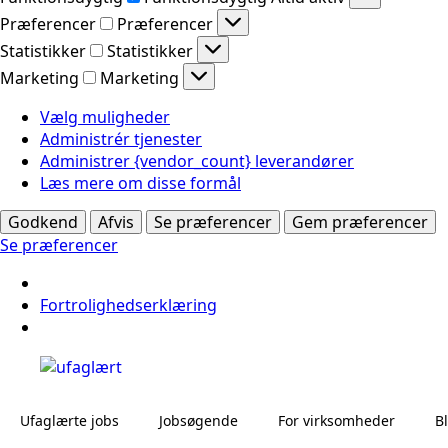
Præferencer
Præferencer
Statistikker
Statistikker
Marketing
Marketing
Vælg muligheder
Administrér tjenester
Administrer {vendor_count} leverandører
Læs mere om disse formål
Godkend
Afvis
Se præferencer
Gem præferencer
Se præferencer
Fortrolighedserklæring
Ufaglærte jobs
Jobsøgende
For virksomheder
B