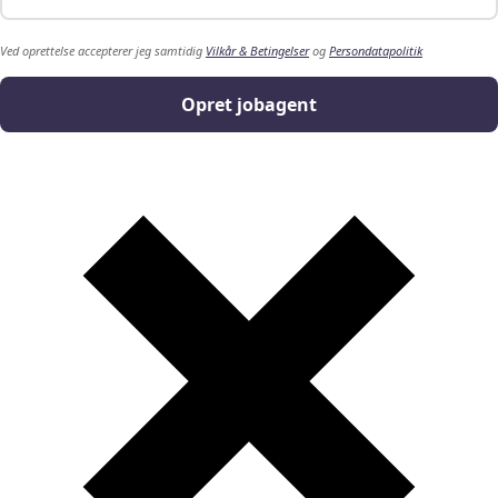
Ved oprettelse accepterer jeg samtidig
Vilkår & Betingelser
og
Persondatapolitik
Opret jobagent