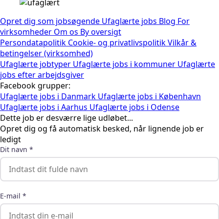
Opret dig som jobsøgende
Ufaglærte jobs
Blog
For
virksomheder
Om os
By oversigt
Persondatapolitik
Cookie- og privatlivspolitik
Vilkår &
betingelser (virksomhed)
Ufaglærte jobtyper
Ufaglærte jobs i kommuner
Ufaglærte
jobs efter arbejdsgiver
Facebook grupper:
Ufaglærte jobs i Danmark
Ufaglærte jobs i København
Ufaglærte jobs i Aarhus
Ufaglærte jobs i Odense
Dette job er desværre lige udløbet...
Opret dig og få automatisk besked, når lignende job er
ledigt
Dit navn *
E-mail *