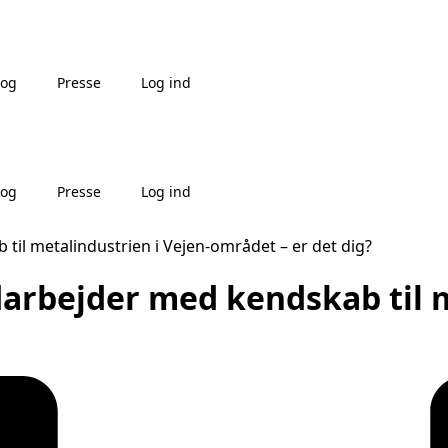
log
Presse
Log ind
log
Presse
Log ind
il metalindustrien i Vejen-området – er det dig?
arbejder med kendskab til m