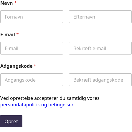
Navn
*
First
Last
E-mail
*
Email
Confirm
Email
Adgangskode
*
Password
Confirm
Password
Ved oprettelse accepterer du samtidig vores
persondatapolitik og betingelser.
Opret