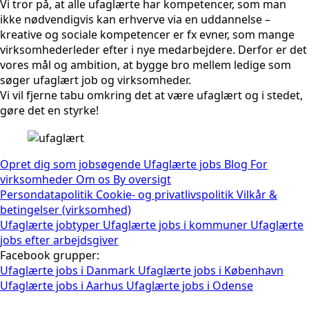
Vi tror på, at alle ufaglærte har kompetencer, som man
ikke nødvendigvis kan erhverve via en uddannelse –
kreative og sociale kompetencer er fx evner, som mange
virksomhederleder efter i nye medarbejdere. Derfor er det
vores mål og ambition, at bygge bro mellem ledige som
søger ufaglært job og virksomheder.
Vi vil fjerne tabu omkring det at være ufaglært og i stedet,
gøre det en styrke!
Opret dig som jobsøgende
Ufaglærte jobs
Blog
For
virksomheder
Om os
By oversigt
Persondatapolitik
Cookie- og privatlivspolitik
Vilkår &
betingelser (virksomhed)
Ufaglærte jobtyper
Ufaglærte jobs i kommuner
Ufaglærte
jobs efter arbejdsgiver
Facebook grupper:
Ufaglærte jobs i Danmark
Ufaglærte jobs i København
Ufaglærte jobs i Aarhus
Ufaglærte jobs i Odense