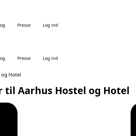
log
Presse
Log ind
log
Presse
Log ind
 og Hotel
 til Aarhus Hostel og Hotel