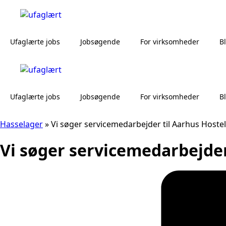
Ufaglærte jobs
Jobsøgende
For virksomheder
B
Ufaglærte jobs
Jobsøgende
For virksomheder
B
Hasselager
»
Vi søger servicemedarbejder til Aarhus Hostel
Vi søger servicemedarbejder