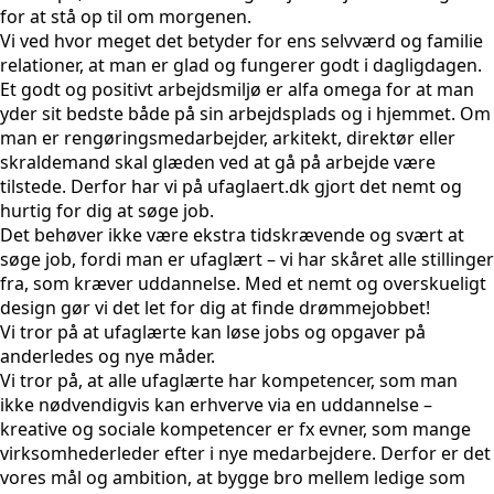
for at stå op til om morgenen.
Vi ved hvor meget det betyder for ens selvværd og familie
relationer, at man er glad og fungerer godt i dagligdagen.
Et godt og positivt arbejdsmiljø er alfa omega for at man
yder sit bedste både på sin arbejdsplads og i hjemmet. Om
man er rengøringsmedarbejder, arkitekt, direktør eller
skraldemand skal glæden ved at gå på arbejde være
tilstede. Derfor har vi på ufaglaert.dk gjort det nemt og
hurtig for dig at søge job.
Det behøver ikke være ekstra tidskrævende og svært at
søge job, fordi man er ufaglært – vi har skåret alle stillinger
fra, som kræver uddannelse. Med et nemt og overskueligt
design gør vi det let for dig at finde drømmejobbet!
Vi tror på at ufaglærte kan løse jobs og opgaver på
anderledes og nye måder.
Vi tror på, at alle ufaglærte har kompetencer, som man
ikke nødvendigvis kan erhverve via en uddannelse –
kreative og sociale kompetencer er fx evner, som mange
virksomhederleder efter i nye medarbejdere. Derfor er det
vores mål og ambition, at bygge bro mellem ledige som