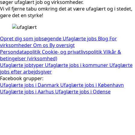
søger ufaglært job og virksomheder.
Vi vil fjerne tabu omkring det at være ufaglært og i stedet,
gøre det en styrke!
Opret dig som jobsøgende
Ufaglærte jobs
Blog
For
virksomheder
Om os
By oversigt
Persondatapolitik
Cookie- og privatlivspolitik
Vilkår &
betingelser (virksomhed)
Ufaglærte jobtyper
Ufaglærte jobs i kommuner
Ufaglærte
jobs efter arbejdsgiver
Facebook grupper:
Ufaglærte jobs i Danmark
Ufaglærte jobs i København
Ufaglærte jobs i Aarhus
Ufaglærte jobs i Odense