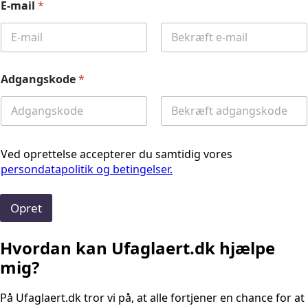
E-mail
*
Email
Confirm
Email
Adgangskode
*
Password
Confirm
Password
Ved oprettelse accepterer du samtidig vores
persondatapolitik og betingelser.
Opret
Hvordan kan Ufaglaert.dk hjælpe
mig?
På Ufaglaert.dk tror vi på, at alle fortjener en chance for at