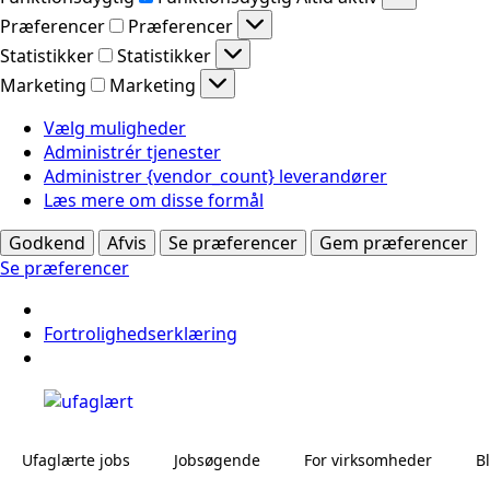
Præferencer
Præferencer
Statistikker
Statistikker
Marketing
Marketing
Vælg muligheder
Administrér tjenester
Administrer {vendor_count} leverandører
Læs mere om disse formål
Godkend
Afvis
Se præferencer
Gem præferencer
Se præferencer
Fortrolighedserklæring
Ufaglærte jobs
Jobsøgende
For virksomheder
B