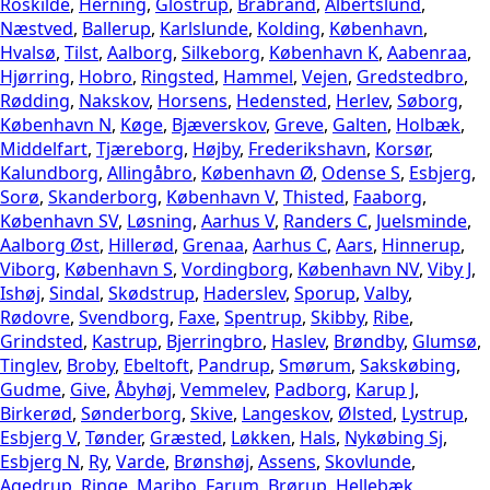
Roskilde
,
Herning
,
Glostrup
,
Brabrand
,
Albertslund
,
Næstved
,
Ballerup
,
Karlslunde
,
Kolding
,
København
,
Hvalsø
,
Tilst
,
Aalborg
,
Silkeborg
,
København K
,
Aabenraa
,
Hjørring
,
Hobro
,
Ringsted
,
Hammel
,
Vejen
,
Gredstedbro
,
Rødding
,
Nakskov
,
Horsens
,
Hedensted
,
Herlev
,
Søborg
,
København N
,
Køge
,
Bjæverskov
,
Greve
,
Galten
,
Holbæk
,
Middelfart
,
Tjæreborg
,
Højby
,
Frederikshavn
,
Korsør
,
Kalundborg
,
Allingåbro
,
København Ø
,
Odense S
,
Esbjerg
,
Sorø
,
Skanderborg
,
København V
,
Thisted
,
Faaborg
,
København SV
,
Løsning
,
Aarhus V
,
Randers C
,
Juelsminde
,
Aalborg Øst
,
Hillerød
,
Grenaa
,
Aarhus C
,
Aars
,
Hinnerup
,
Viborg
,
København S
,
Vordingborg
,
København NV
,
Viby J
,
Ishøj
,
Sindal
,
Skødstrup
,
Haderslev
,
Sporup
,
Valby
,
Rødovre
,
Svendborg
,
Faxe
,
Spentrup
,
Skibby
,
Ribe
,
Grindsted
,
Kastrup
,
Bjerringbro
,
Haslev
,
Brøndby
,
Glumsø
,
Tinglev
,
Broby
,
Ebeltoft
,
Pandrup
,
Smørum
,
Sakskøbing
,
Gudme
,
Give
,
Åbyhøj
,
Vemmelev
,
Padborg
,
Karup J
,
Birkerød
,
Sønderborg
,
Skive
,
Langeskov
,
Ølsted
,
Lystrup
,
Esbjerg V
,
Tønder
,
Græsted
,
Løkken
,
Hals
,
Nykøbing Sj
,
Esbjerg N
,
Ry
,
Varde
,
Brønshøj
,
Assens
,
Skovlunde
,
Agedrup
,
Ringe
,
Maribo
,
Farum
,
Brørup
,
Hellebæk
,