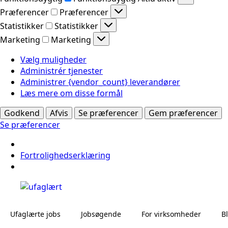
Præferencer
Præferencer
Statistikker
Statistikker
Marketing
Marketing
Vælg muligheder
Administrér tjenester
Administrer {vendor_count} leverandører
Læs mere om disse formål
Godkend
Afvis
Se præferencer
Gem præferencer
Se præferencer
Fortrolighedserklæring
Ufaglærte jobs
Jobsøgende
For virksomheder
B