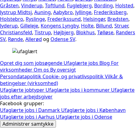
Gråsten
,
Vinderup
,
Toftlund
,
Fuglebjerg
,
Bording
,
Holsted
,
Jystrup Midtsj
,
Auning
,
Aabybro
,
Jyllinge
,
Frederiksberg
,
Holstebro
,
Ryslinge
,
Frederikssund
,
Helsingør
,
Bredsten
,
Jyderup
,
Gilleleje
,
Kongens Lyngby
,
Holte
,
Billund
,
Struer
,
Christiansfeld
,
Tistrup
,
Højbjerg
,
Blokhus
,
Tølløse
,
Randers
SV
,
Rønde
,
Allerød
og
Odense SV
.
Opret dig som jobsøgende
Ufaglærte jobs
Blog
For
virksomheder
Om os
By oversigt
Persondatapolitik
Cookie- og privatlivspolitik
Vilkår &
betingelser (virksomhed)
Ufaglærte jobtyper
Ufaglærte jobs i kommuner
Ufaglærte
jobs efter arbejdsgiver
Facebook grupper:
Ufaglærte jobs i Danmark
Ufaglærte jobs i København
Ufaglærte jobs i Aarhus
Ufaglærte jobs i Odense
Administrer samtykke