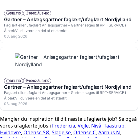
DELTID
9982 ÅLBÆK
Gartner – Anlægsgartner faglært/ufaglært Nordjylland
Faglært eller ufaglært Anlægsgartner – Gartner søges til RPT-SERVICE i
ÅlbækVil du være en del af et stærkt…
03. aug 2026
DELTID
9982 ÅLBÆK
Gartner – Anlægsgartner faglært/ufaglært Nordjylland
Faglært eller ufaglært Anlægsgartner – Gartner søges til RPT-SERVICE i
ÅlbækVil du være en del af et stærkt…
03. aug 2026
Mangler du inspiration til dit næste ufaglærte job? Se også
vores ufaglærte jobs i
Fredericia
,
Vejle
,
Nivå
,
Taastrup
,
Hvidovre
,
Odense SØ
,
Slagelse
,
Odense C
,
Aarhus N
,