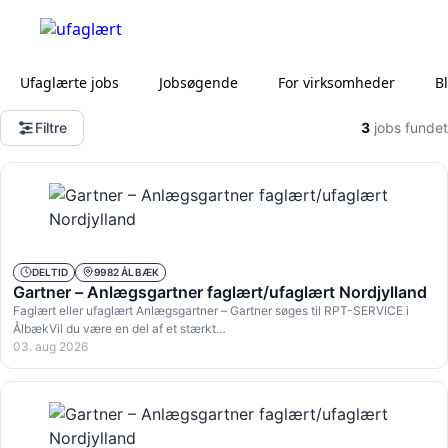
Ufaglærte jobs
Jobsøgende
For virksomheder
B
Filtre
3
jobs fundet
DELTID
9982 ÅLBÆK
Gartner – Anlægsgartner faglært/ufaglært Nordjylland
Faglært eller ufaglært Anlægsgartner – Gartner søges til RPT-SERVICE i
ÅlbækVil du være en del af et stærkt…
03. aug 2026