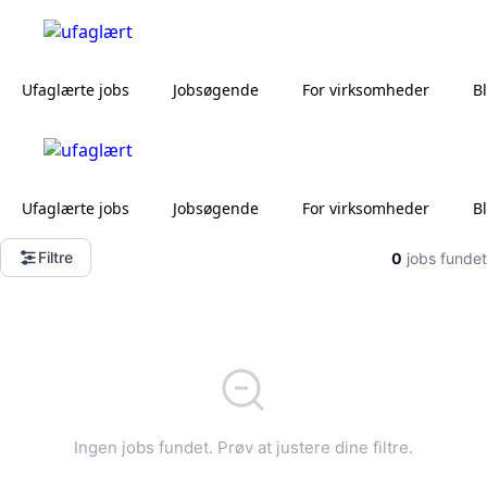
Ufaglærte jobs
Jobsøgende
For virksomheder
B
Ufaglærte jobs
Jobsøgende
For virksomheder
B
Filtre
0
jobs fundet
Ingen jobs fundet. Prøv at justere dine filtre.