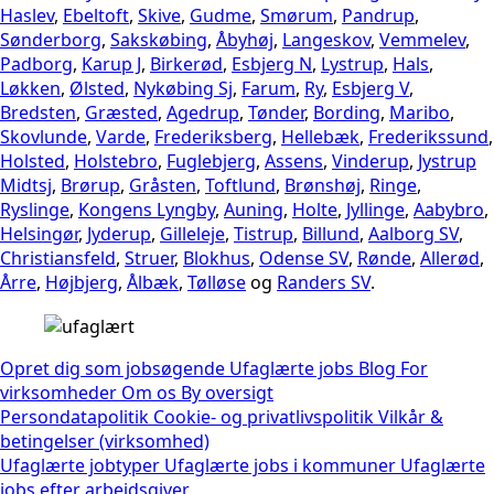
Haslev
,
Ebeltoft
,
Skive
,
Gudme
,
Smørum
,
Pandrup
,
Sønderborg
,
Sakskøbing
,
Åbyhøj
,
Langeskov
,
Vemmelev
,
Padborg
,
Karup J
,
Birkerød
,
Esbjerg N
,
Lystrup
,
Hals
,
Løkken
,
Ølsted
,
Nykøbing Sj
,
Farum
,
Ry
,
Esbjerg V
,
Bredsten
,
Græsted
,
Agedrup
,
Tønder
,
Bording
,
Maribo
,
Skovlunde
,
Varde
,
Frederiksberg
,
Hellebæk
,
Frederikssund
,
Holsted
,
Holstebro
,
Fuglebjerg
,
Assens
,
Vinderup
,
Jystrup
Midtsj
,
Brørup
,
Gråsten
,
Toftlund
,
Brønshøj
,
Ringe
,
Ryslinge
,
Kongens Lyngby
,
Auning
,
Holte
,
Jyllinge
,
Aabybro
,
Helsingør
,
Jyderup
,
Gilleleje
,
Tistrup
,
Billund
,
Aalborg SV
,
Christiansfeld
,
Struer
,
Blokhus
,
Odense SV
,
Rønde
,
Allerød
,
Årre
,
Højbjerg
,
Ålbæk
,
Tølløse
og
Randers SV
.
Opret dig som jobsøgende
Ufaglærte jobs
Blog
For
virksomheder
Om os
By oversigt
Persondatapolitik
Cookie- og privatlivspolitik
Vilkår &
betingelser (virksomhed)
Ufaglærte jobtyper
Ufaglærte jobs i kommuner
Ufaglærte
jobs efter arbejdsgiver