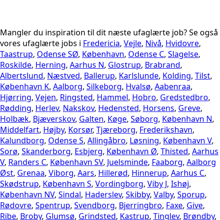
Mangler du inspiration til dit næste ufaglærte job? Se også
vores ufaglærte jobs i
Fredericia
,
Vejle
,
Nivå
,
Hvidovre
,
Taastrup
,
Odense SØ
,
København
,
Odense C
,
Slagelse
,
Roskilde
,
Herning
,
Aarhus N
,
Glostrup
,
Brabrand
,
Albertslund
,
Næstved
,
Ballerup
,
Karlslunde
,
Kolding
,
Tilst
,
København K
,
Aalborg
,
Silkeborg
,
Hvalsø
,
Aabenraa
,
Hjørring
,
Vejen
,
Ringsted
,
Hammel
,
Hobro
,
Gredstedbro
,
Rødding
,
Herlev
,
Nakskov
,
Hedensted
,
Horsens
,
Greve
,
Holbæk
,
Bjæverskov
,
Galten
,
Køge
,
Søborg
,
København N
,
Middelfart
,
Højby
,
Korsør
,
Tjæreborg
,
Frederikshavn
,
Kalundborg
,
Odense S
,
Allingåbro
,
Løsning
,
København V
,
Sorø
,
Skanderborg
,
Esbjerg
,
København Ø
,
Thisted
,
Aarhus
V
,
Randers C
,
København SV
,
Juelsminde
,
Faaborg
,
Aalborg
Øst
,
Grenaa
,
Viborg
,
Aars
,
Hillerød
,
Hinnerup
,
Aarhus C
,
Skødstrup
,
København S
,
Vordingborg
,
Viby J
,
Ishøj
,
København NV
,
Sindal
,
Haderslev
,
Skibby
,
Valby
,
Sporup
,
Rødovre
,
Spentrup
,
Svendborg
,
Bjerringbro
,
Faxe
,
Give
,
Ribe
,
Broby
,
Glumsø
,
Grindsted
,
Kastrup
,
Tinglev
,
Brøndby
,