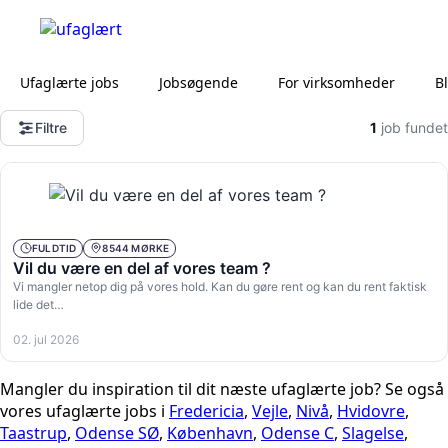
Ufaglærte jobs
Jobsøgende
For virksomheder
B
Filtre
1
job fundet
FULDTID
8544 MØRKE
Vil du være en del af vores team ?
Vi mangler netop dig på vores hold. Kan du gøre rent og kan du rent faktisk
lide det…
02. jul 2026
Mangler du inspiration til dit næste ufaglærte job? Se også
vores ufaglærte jobs i
Fredericia
,
Vejle
,
Nivå
,
Hvidovre
,
Taastrup
,
Odense SØ
,
København
,
Odense C
,
Slagelse
,