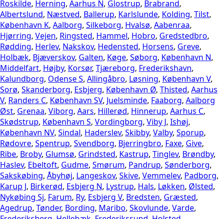
Roskilde
,
Herning
,
Aarhus N
,
Glostrup
,
Brabrand
,
Albertslund
,
Næstved
,
Ballerup
,
Karlslunde
,
Kolding
,
Tilst
,
København K
,
Aalborg
,
Silkeborg
,
Hvalsø
,
Aabenraa
,
Hjørring
,
Vejen
,
Ringsted
,
Hammel
,
Hobro
,
Gredstedbro
,
Rødding
,
Herlev
,
Nakskov
,
Hedensted
,
Horsens
,
Greve
,
Holbæk
,
Bjæverskov
,
Galten
,
Køge
,
Søborg
,
København N
,
Middelfart
,
Højby
,
Korsør
,
Tjæreborg
,
Frederikshavn
,
Kalundborg
,
Odense S
,
Allingåbro
,
Løsning
,
København V
,
Sorø
,
Skanderborg
,
Esbjerg
,
København Ø
,
Thisted
,
Aarhus
V
,
Randers C
,
København SV
,
Juelsminde
,
Faaborg
,
Aalborg
Øst
,
Grenaa
,
Viborg
,
Aars
,
Hillerød
,
Hinnerup
,
Aarhus C
,
Skødstrup
,
København S
,
Vordingborg
,
Viby J
,
Ishøj
,
København NV
,
Sindal
,
Haderslev
,
Skibby
,
Valby
,
Sporup
,
Rødovre
,
Spentrup
,
Svendborg
,
Bjerringbro
,
Faxe
,
Give
,
Ribe
,
Broby
,
Glumsø
,
Grindsted
,
Kastrup
,
Tinglev
,
Brøndby
,
Haslev
,
Ebeltoft
,
Gudme
,
Smørum
,
Pandrup
,
Sønderborg
,
Sakskøbing
,
Åbyhøj
,
Langeskov
,
Skive
,
Vemmelev
,
Padborg
,
Karup J
,
Birkerød
,
Esbjerg N
,
Lystrup
,
Hals
,
Løkken
,
Ølsted
,
Nykøbing Sj
,
Farum
,
Ry
,
Esbjerg V
,
Bredsten
,
Græsted
,
Agedrup
,
Tønder
,
Bording
,
Maribo
,
Skovlunde
,
Varde
,
Frederiksberg
,
Hellebæk
,
Frederikssund
,
Holsted
,