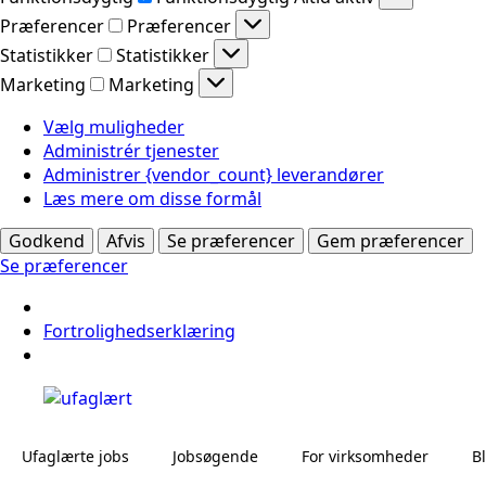
Præferencer
Præferencer
Statistikker
Statistikker
Marketing
Marketing
Vælg muligheder
Administrér tjenester
Administrer {vendor_count} leverandører
Læs mere om disse formål
Godkend
Afvis
Se præferencer
Gem præferencer
Se præferencer
Fortrolighedserklæring
Ufaglærte jobs
Jobsøgende
For virksomheder
B