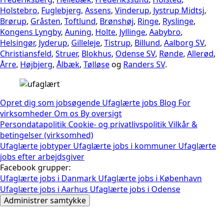
Holstebro
,
Fuglebjerg
,
Assens
,
Vinderup
,
Jystrup Midtsj
,
Brørup
,
Gråsten
,
Toftlund
,
Brønshøj
,
Ringe
,
Ryslinge
,
Kongens Lyngby
,
Auning
,
Holte
,
Jyllinge
,
Aabybro
,
Helsingør
,
Jyderup
,
Gilleleje
,
Tistrup
,
Billund
,
Aalborg SV
,
Christiansfeld
,
Struer
,
Blokhus
,
Odense SV
,
Rønde
,
Allerød
,
Årre
,
Højbjerg
,
Ålbæk
,
Tølløse
og
Randers SV
.
Opret dig som jobsøgende
Ufaglærte jobs
Blog
For
virksomheder
Om os
By oversigt
Persondatapolitik
Cookie- og privatlivspolitik
Vilkår &
betingelser (virksomhed)
Ufaglærte jobtyper
Ufaglærte jobs i kommuner
Ufaglærte
jobs efter arbejdsgiver
Facebook grupper:
Ufaglærte jobs i Danmark
Ufaglærte jobs i København
Ufaglærte jobs i Aarhus
Ufaglærte jobs i Odense
Administrer samtykke