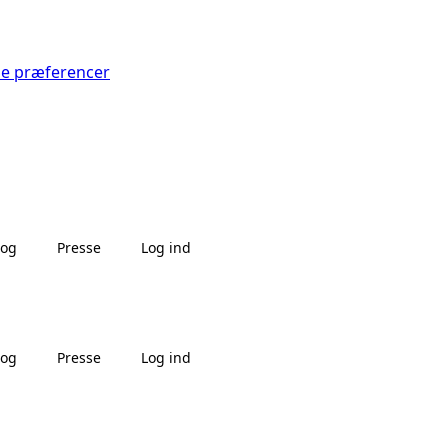
Se præferencer
log
Presse
Log ind
log
Presse
Log ind