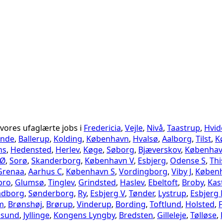
 vores ufaglærte jobs i
Fredericia
,
Vejle
,
Nivå
,
Taastrup
,
Hvid
unde
,
Ballerup
,
Kolding
,
København
,
Hvalsø
,
Aalborg
,
Tilst
,
K
ns
,
Hedensted
,
Herlev
,
Køge
,
Søborg
,
Bjæverskov
,
Københav
 Ø
,
Sorø
,
Skanderborg
,
København V
,
Esbjerg
,
Odense S
,
Thi
Grenaa
,
Aarhus C
,
København S
,
Vordingborg
,
Viby J
,
Køben
bro
,
Glumsø
,
Tinglev
,
Grindsted
,
Haslev
,
Ebeltoft
,
Broby
,
Kas
adborg
,
Sønderborg
,
Ry
,
Esbjerg V
,
Tønder
,
Lystrup
,
Esbjerg
m
,
Brønshøj
,
Brørup
,
Vinderup
,
Bording
,
Toftlund
,
Holsted
,
ssund
,
Jyllinge
,
Kongens Lyngby
,
Bredsten
,
Gilleleje
,
Tølløse
,