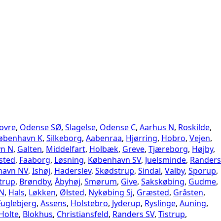
ovre
,
Odense SØ
,
Slagelse
,
Odense C
,
Aarhus N
,
Roskilde
,
øbenhavn K
,
Silkeborg
,
Aabenraa
,
Hjørring
,
Hobro
,
Vejen
,
n N
,
Galten
,
Middelfart
,
Holbæk
,
Greve
,
Tjæreborg
,
Højby
,
sted
,
Faaborg
,
Løsning
,
København SV
,
Juelsminde
,
Randers
havn NV
,
Ishøj
,
Haderslev
,
Skødstrup
,
Sindal
,
Valby
,
Sporup
,
trup
,
Brøndby
,
Åbyhøj
,
Smørum
,
Give
,
Sakskøbing
,
Gudme
,
 N
,
Hals
,
Løkken
,
Ølsted
,
Nykøbing Sj
,
Græsted
,
Gråsten
,
Fuglebjerg
,
Assens
,
Holstebro
,
Jyderup
,
Ryslinge
,
Auning
,
Holte
,
Blokhus
,
Christiansfeld
,
Randers SV
,
Tistrup
,