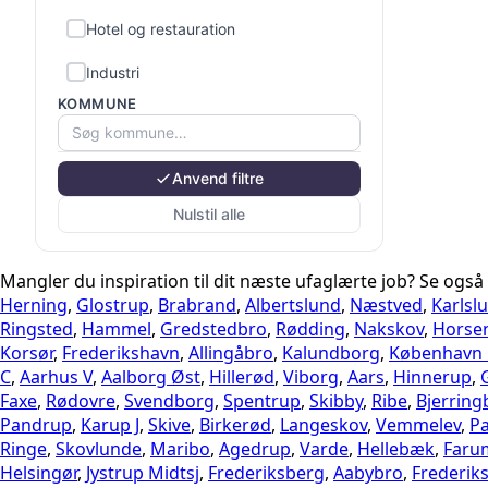
Hotel og restauration
Industri
KOMMUNE
Kontor og administration
Kunst, kultur og sport
Anvend filtre
Land-, skov- og havebrug
Nulstil alle
Ledelse
Mangler du inspiration til dit næste ufaglærte job? Se også
Pædagog
Herning
,
Glostrup
,
Brabrand
,
Albertslund
,
Næstved
,
Karlsl
Ringsted
,
Hammel
,
Gredstedbro
,
Rødding
,
Nakskov
,
Horse
Rengøring
Korsør
,
Frederikshavn
,
Allingåbro
,
Kalundborg
,
København
C
,
Aarhus V
,
Aalborg Øst
,
Hillerød
,
Viborg
,
Aars
,
Hinnerup
,
Salg
Faxe
,
Rødovre
,
Svendborg
,
Spentrup
,
Skibby
,
Ribe
,
Bjerring
Sundhed
Pandrup
,
Karup J
,
Skive
,
Birkerød
,
Langeskov
,
Vemmelev
,
P
Ringe
,
Skovlunde
,
Maribo
,
Agedrup
,
Varde
,
Hellebæk
,
Faru
Transport og logistik
Helsingør
,
Jystrup Midtsj
,
Frederiksberg
,
Aabybro
,
Frederik