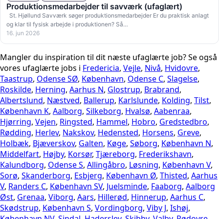
Produktionsmedarbejder til savværk (ufaglært)
St. Hjøllund Savværk søger produktionsmedarbejder Er du praktisk anlagt
og klar til fysisk arbejde i produktionen? Så…
16. jun 2026
Mangler du inspiration til dit næste ufaglærte job? Se også
vores ufaglærte jobs i
Fredericia
,
Vejle
,
Nivå
,
Hvidovre
,
Taastrup
,
Odense SØ
,
København
,
Odense C
,
Slagelse
,
Roskilde
,
Herning
,
Aarhus N
,
Glostrup
,
Brabrand
,
Albertslund
,
Næstved
,
Ballerup
,
Karlslunde
,
Kolding
,
Tilst
,
København K
,
Aalborg
,
Silkeborg
,
Hvalsø
,
Aabenraa
,
Hjørring
,
Vejen
,
Ringsted
,
Hammel
,
Hobro
,
Gredstedbro
,
Rødding
,
Herlev
,
Nakskov
,
Hedensted
,
Horsens
,
Greve
,
Holbæk
,
Bjæverskov
,
Galten
,
Køge
,
Søborg
,
København N
,
Middelfart
,
Højby
,
Korsør
,
Tjæreborg
,
Frederikshavn
,
Kalundborg
,
Odense S
,
Allingåbro
,
Løsning
,
København V
,
Sorø
,
Skanderborg
,
Esbjerg
,
København Ø
,
Thisted
,
Aarhus
V
,
Randers C
,
København SV
,
Juelsminde
,
Faaborg
,
Aalborg
Øst
,
Grenaa
,
Viborg
,
Aars
,
Hillerød
,
Hinnerup
,
Aarhus C
,
Skødstrup
,
København S
,
Vordingborg
,
Viby J
,
Ishøj
,
København NV
,
Sindal
,
Haderslev
,
Skibby
,
Valby
,
Rødovre
,