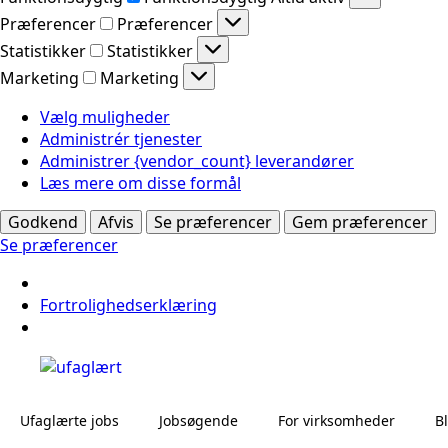
Præferencer
Præferencer
Statistikker
Statistikker
Marketing
Marketing
Vælg muligheder
Administrér tjenester
Administrer {vendor_count} leverandører
Læs mere om disse formål
Godkend
Afvis
Se præferencer
Gem præferencer
Se præferencer
Fortrolighedserklæring
Ufaglærte jobs
Jobsøgende
For virksomheder
B