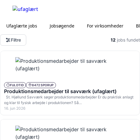
Ufaglærte jobs
Jobsøgende
For virksomheder
B
Filtre
12
jobs fundet
FULDTID
8472 SPORUP
Produktionsmedarbejder til savværk (ufaglært)
St. Hjøllund Savværk søger produktionsmedarbejder Er du praktisk anlagt
og klar til fysisk arbejde i produktionen? Så…
16. jun 2026