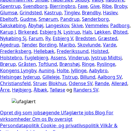
Spentrup
,
Svendborg
,
Bjerringbro
,
Faxe
,
Give
,
Ribe
,
Broby
,
Glumsø
,
Grindsted
,
Kastrup
,
Tinglev
,
Brøndby
,
Haslev
,
Ebeltoft
,
Gudme
,
Smørum
,
Pandrup
,
Sønderborg
,
Sakskøbing
,
Åbyhøj
,
Langeskov
,
Skive
,
Vemmelev
,
Padborg
,
Karup J
,
Birkerød
,
Esbjerg N
,
Lystrup
,
Hals
,
Løkken
,
Ølsted
,
Nykøbing Sj
,
Farum
,
Ry
,
Esbjerg V
,
Bredsten
,
Græsted
,
Agedrup
,
Tønder
,
Bording
,
Maribo
,
Skovlunde
,
Varde
,
Frederiksberg
,
Hellebæk
,
Frederikssund
,
Holsted
,
Holstebro
,
Fuglebjerg
,
Assens
,
Vinderup
,
Jystrup Midtsj
,
Brørup
,
Gråsten
,
Toftlund
,
Brønshøj
,
Ringe
,
Ryslinge
,
Kongens Lyngby
,
Auning
,
Holte
,
Jyllinge
,
Aabybro
,
Helsingør
,
Jyderup
,
Gilleleje
,
Tistrup
,
Billund
,
Aalborg SV
,
Christiansfeld
,
Struer
,
Blokhus
,
Odense SV
,
Rønde
,
Allerød
,
Årre
,
Højbjerg
,
Ålbæk
,
Tølløse
og
Randers SV
.
Opret dig som jobsøgende
Ufaglærte jobs
Blog
For
virksomheder
Om os
By oversigt
Persondatapolitik
Cookie- og privatlivspolitik
Vilkår &