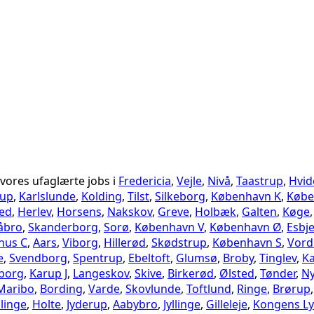
 vores ufaglærte jobs i
Fredericia
,
Vejle
,
Nivå
,
Taastrup
,
Hvid
rup
,
Karlslunde
,
Kolding
,
Tilst
,
Silkeborg
,
København K
,
Købe
ed
,
Herlev
,
Horsens
,
Nakskov
,
Greve
,
Holbæk
,
Galten
,
Køge
gåbro
,
Skanderborg
,
Sorø
,
København V
,
København Ø
,
Esbj
hus C
,
Aars
,
Viborg
,
Hillerød
,
Skødstrup
,
København S
,
Vord
e
,
Svendborg
,
Spentrup
,
Ebeltoft
,
Glumsø
,
Broby
,
Tinglev
,
K
borg
,
Karup J
,
Langeskov
,
Skive
,
Birkerød
,
Ølsted
,
Tønder
,
Ny
Maribo
,
Bording
,
Varde
,
Skovlunde
,
Toftlund
,
Ringe
,
Brørup
linge
,
Holte
,
Jyderup
,
Aabybro
,
Jyllinge
,
Gilleleje
,
Kongens L