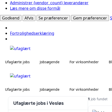
Administrer {vendor_count} leverandører
Læs mere om disse formål
Godkend
Afvis
Se præferencer
Gem præferencer
Fortrolighedserklæring
Ufaglærte jobs
Jobsøgende
For virksomheder
B
Ufaglærte jobs
Jobsøgende
For virksomheder
B
1
job fundet
Ufaglærte jobs i Vesløs