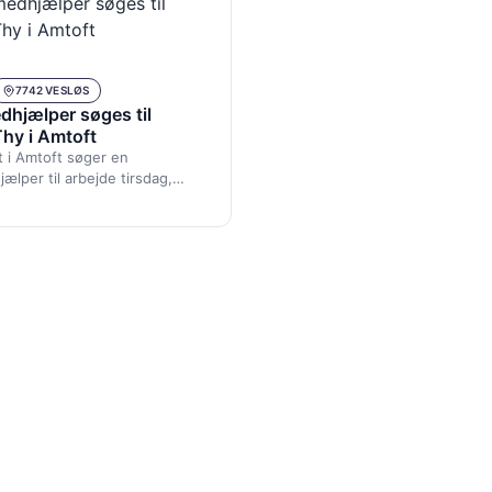
7742 VESLØS
hjælper søges til
hy i Amtoft
 i Amtoft søger en
lper til arbejde tirsdag,
sdag og fredag.20 timer som
sse…