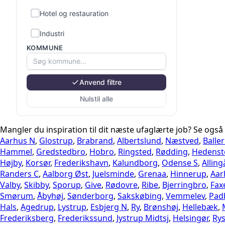
Hotel og restauration
Industri
KOMMUNE
Kontor og administration
Kunst, kultur og sport
Anvend filtre
Land-, skov- og havebrug
Nulstil alle
Ledelse
Mangler du inspiration til dit næste ufaglærte job? Se også
Pædagog
Aarhus N
,
Glostrup
,
Brabrand
,
Albertslund
,
Næstved
,
Balle
Hammel
,
Gredstedbro
,
Hobro
,
Ringsted
,
Rødding
,
Hedenst
Rengøring
Højby
,
Korsør
,
Frederikshavn
,
Kalundborg
,
Odense S
,
Allin
Randers C
,
Aalborg Øst
,
Juelsminde
,
Grenaa
,
Hinnerup
,
Aar
Salg
Valby
,
Skibby
,
Sporup
,
Give
,
Rødovre
,
Ribe
,
Bjerringbro
,
Fax
Sundhed
Smørum
,
Åbyhøj
,
Sønderborg
,
Sakskøbing
,
Vemmelev
,
Pad
Hals
,
Agedrup
,
Lystrup
,
Esbjerg N
,
Ry
,
Brønshøj
,
Hellebæk
,
Transport og logistik
Frederiksberg
,
Frederikssund
,
Jystrup Midtsj
,
Helsingør
,
Rys