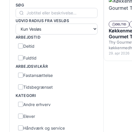
SØG
UDVID RADIUS FRA VESLØS
DELTID
Køkkenmed
Gourmet T
ARBEJDSTID
Thy Gourmet
Deltid
køkkenmedhjæ
onsdag, tor
29. apr 2026
Fuldtid
placeres di
ARBEJDSVILKÅR
Fastansættelse
Tidsbegrænset
KATEGORI
Andre erhverv
Elever
Håndværk og service