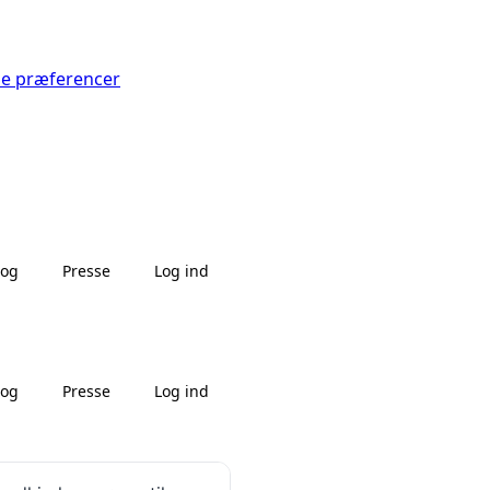
Se præferencer
log
Presse
Log ind
log
Presse
Log ind