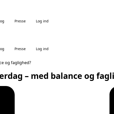
log
Presse
Log ind
log
Presse
Log ind
ce og faglighed?
verdag – med balance og fagl