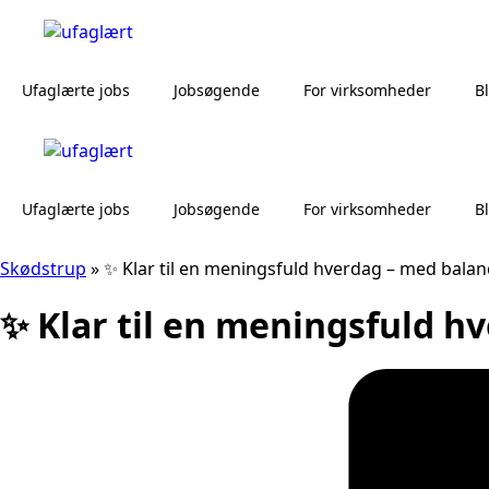
Ufaglærte jobs
Jobsøgende
For virksomheder
B
Ufaglærte jobs
Jobsøgende
For virksomheder
B
Skødstrup
»
✨ Klar til en meningsfuld hverdag – med balan
✨ Klar til en meningsfuld h