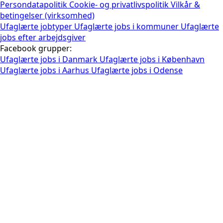
Persondatapolitik
Cookie- og privatlivspolitik
Vilkår &
betingelser (virksomhed)
Ufaglærte jobtyper
Ufaglærte jobs i kommuner
Ufaglærte
jobs efter arbejdsgiver
Facebook grupper:
Ufaglærte jobs i Danmark
Ufaglærte jobs i København
Ufaglærte jobs i Aarhus
Ufaglærte jobs i Odense
E-mail jobansøgning sendes til
*
Generer jobansøgning