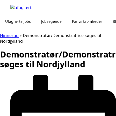
Ufaglærte jobs
Jobsøgende
For virksomheder
B
Hinnerup
»
Demonstratør/Demonstratrice søges til
Nordjylland
Demonstratør/Demonstratr
søges til Nordjylland