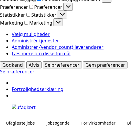
Præferencer
Præferencer
Statistikker
Statistikker
Marketing
Marketing
Vælg muligheder
Administrér tjenester
Administrer {vendor_count} leverandører
Læs mere om disse formål
Godkend
Afvis
Se præferencer
Gem præferencer
Se præferencer
Fortrolighedserklæring
Ufaglærte jobs
Jobsøgende
For virksomheder
B