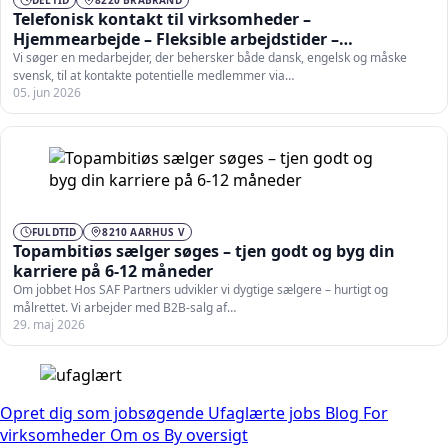
Telefonisk kontakt til virksomheder –
Hjemmearbejde – Fleksible arbejdstider –
Dansk/Engelsk
Vi søger en medarbejder, der behersker både dansk, engelsk og måske
svensk, til at kontakte potentielle medlemmer via…
05. jun 2026
FULDTID
8210 AARHUS V
Topambitiøs sælger søges – tjen godt og byg din
karriere på 6-12 måneder
Om jobbet Hos SAF Partners udvikler vi dygtige sælgere – hurtigt og
målrettet. Vi arbejder med B2B-salg af…
29. maj 2026
Opret dig som jobsøgende
Ufaglærte jobs
Blog
For
virksomheder
Om os
By oversigt