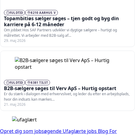
FULDTID
8210 AARHUS V
Topambitiøs sælger søges – tjen godt og byg din
karriere på 6-12 måneder
Om jobbet Hos SAF Partners udvikler vi dygtige sælgere – hurtigt og
målrettet. Vi arbejder med B2B-salg af…
29. maj 2026
FULDTID
8381 TILST
B2B-sælgere søges til Verv ApS – Hurtig opstart
Er du stærk i dialogen med erhvervslivet, og leder du efter en arbejdsplads,
hvor din indsats kan mærkes…
21. maj 2026
Opret dig som jobsøgende
Ufaglærte jobs
Blog
For