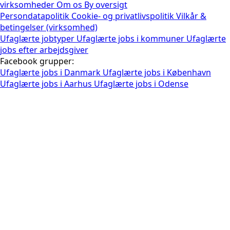
virksomheder
Om os
By oversigt
Persondatapolitik
Cookie- og privatlivspolitik
Vilkår &
betingelser (virksomhed)
Ufaglærte jobtyper
Ufaglærte jobs i kommuner
Ufaglærte
jobs efter arbejdsgiver
Facebook grupper:
Ufaglærte jobs i Danmark
Ufaglærte jobs i København
Ufaglærte jobs i Aarhus
Ufaglærte jobs i Odense
E-mail jobansøgning sendes til
*
Generer jobansøgning