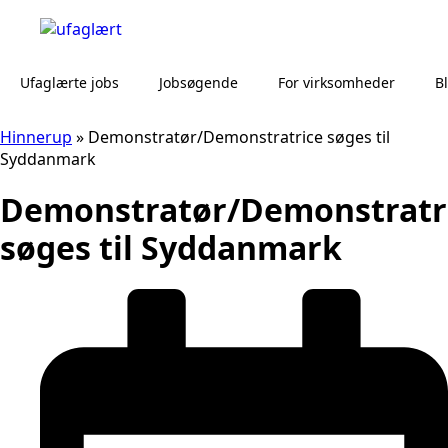
Ufaglærte jobs
Jobsøgende
For virksomheder
B
Hinnerup
»
Demonstratør/Demonstratrice søges til
Syddanmark
Demonstratør/Demonstratr
søges til Syddanmark