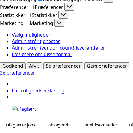
Præferencer
Præferencer
Statistikker
Statistikker
Marketing
Marketing
Vælg muligheder
Administrér tjenester
Administrer {vendor_count} leverandører
Læs mere om disse formål
Godkend
Afvis
Se præferencer
Gem præferencer
Se præferencer
Fortrolighedserklæring
Ufaglærte jobs
Jobsøgende
For virksomheder
B