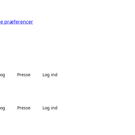
Se præferencer
log
Presse
Log ind
log
Presse
Log ind