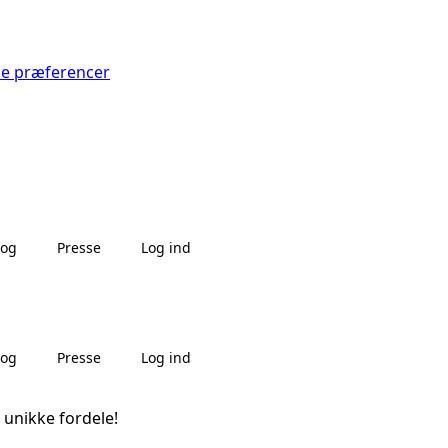
Se præferencer
log
Presse
Log ind
log
Presse
Log ind
 unikke fordele!