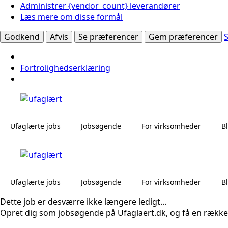
Administrer {vendor_count} leverandører
Læs mere om disse formål
Godkend
Afvis
Se præferencer
Gem præferencer
Fortrolighedserklæring
Ufaglærte jobs
Jobsøgende
For virksomheder
B
Ufaglærte jobs
Jobsøgende
For virksomheder
B
Dette job er desværre ikke længere ledigt...
Opret dig som jobsøgende på Ufaglaert.dk, og få en række