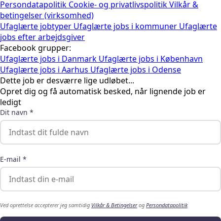
Persondatapolitik
Cookie- og privatlivspolitik
Vilkår &
betingelser (virksomhed)
Ufaglærte jobtyper
Ufaglærte jobs i kommuner
Ufaglærte
jobs efter arbejdsgiver
Facebook grupper:
Ufaglærte jobs i Danmark
Ufaglærte jobs i København
Ufaglærte jobs i Aarhus
Ufaglærte jobs i Odense
Dette job er desværre lige udløbet...
Opret dig og få automatisk besked, når lignende job er
ledigt
Dit navn *
E-mail *
Ved oprettelse accepterer jeg samtidig
Vilkår & Betingelser
og
Persondatapolitik