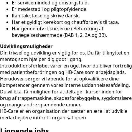
Er serviceminded og omsorgsfuld.
Er mødestabil og pligtopfyldende.
Kan tale, læse og skrive dansk.
Har et gyldigt kørekort og chaufførbevis til taxa.
Har gennemført kurserne i Befordring af
bevægelseshæmmede (BAB 1, 2, 3A og 3B).
Udviklingsmuligheder
Din trivsel og udvikling er vigtig for os. Du får tilknyttet en
mentor, som hjælper dig godt i gang.
Introduktionsforløbet varer en uge, hvor du bliver fortrolig
med patientbefordringen og HB-Care som arbejdsplads.
Herudover sørger vi løbende for at opkvalificere dine
kompetencer gennem vores interne uddannelsesafdeling.
Du vil bl.a. få mulighed for at deltage i kurser inden for
brug af trappemaskine, skadesforebyggelse, sygdomslære
og mange andre spændende emner.
HB-Care er en organisation der sætter en ære i at udvikle
medarbejdere internt i organisationen.
Lignende jobs...