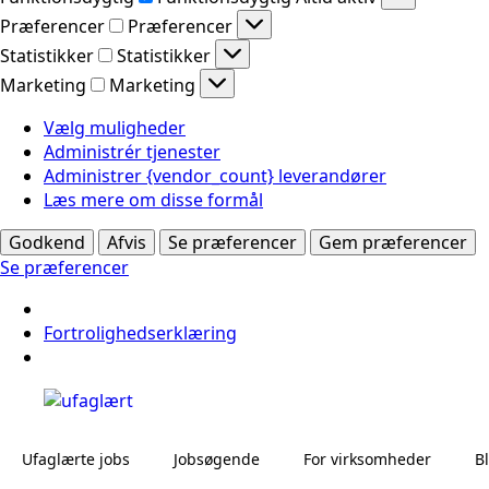
Præferencer
Præferencer
Statistikker
Statistikker
Marketing
Marketing
Vælg muligheder
Administrér tjenester
Administrer {vendor_count} leverandører
Læs mere om disse formål
Godkend
Afvis
Se præferencer
Gem præferencer
Se præferencer
Fortrolighedserklæring
Ufaglærte jobs
Jobsøgende
For virksomheder
B