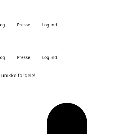
log
Presse
Log ind
log
Presse
Log ind
 unikke fordele!