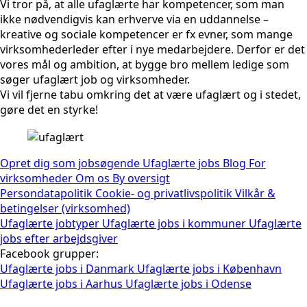
Vi tror på, at alle ufaglærte har kompetencer, som man
ikke nødvendigvis kan erhverve via en uddannelse –
kreative og sociale kompetencer er fx evner, som mange
virksomhederleder efter i nye medarbejdere. Derfor er det
vores mål og ambition, at bygge bro mellem ledige som
søger ufaglært job og virksomheder.
Vi vil fjerne tabu omkring det at være ufaglært og i stedet,
gøre det en styrke!
Opret dig som jobsøgende
Ufaglærte jobs
Blog
For
virksomheder
Om os
By oversigt
Persondatapolitik
Cookie- og privatlivspolitik
Vilkår &
betingelser (virksomhed)
Ufaglærte jobtyper
Ufaglærte jobs i kommuner
Ufaglærte
jobs efter arbejdsgiver
Facebook grupper:
Ufaglærte jobs i Danmark
Ufaglærte jobs i København
Ufaglærte jobs i Aarhus
Ufaglærte jobs i Odense