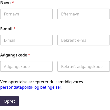
Navn
*
First
Last
E-mail
*
Email
Confirm
Email
Adgangskode
*
Password
Confirm
Password
Ved oprettelse accepterer du samtidig vores
persondatapolitik og betingelser.
Opret