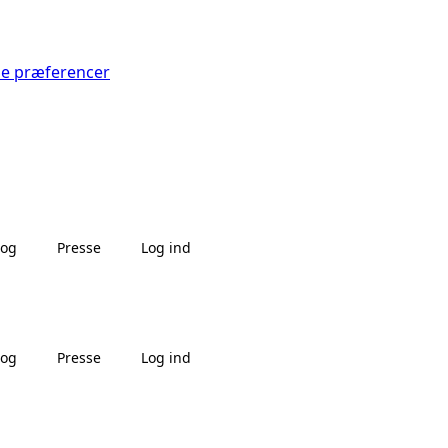
Se præferencer
log
Presse
Log ind
log
Presse
Log ind