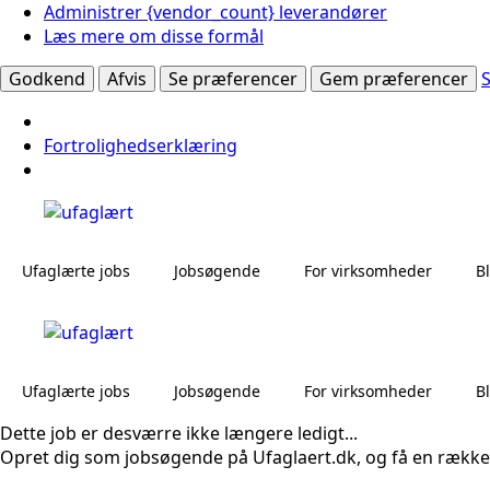
Administrer {vendor_count} leverandører
Læs mere om disse formål
Godkend
Afvis
Se præferencer
Gem præferencer
Fortrolighedserklæring
Ufaglærte jobs
Jobsøgende
For virksomheder
B
Ufaglærte jobs
Jobsøgende
For virksomheder
B
Dette job er desværre ikke længere ledigt...
Opret dig som jobsøgende på Ufaglaert.dk, og få en række