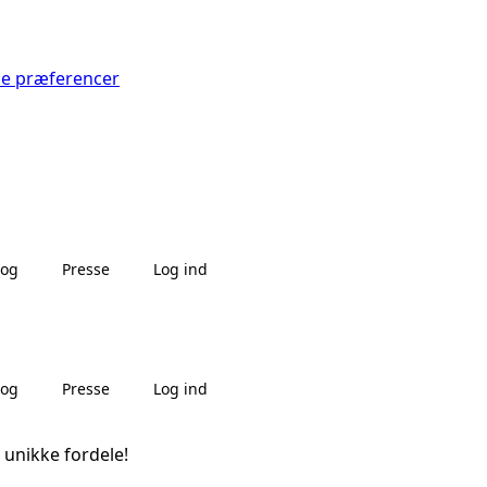
Se præferencer
log
Presse
Log ind
log
Presse
Log ind
 unikke fordele!