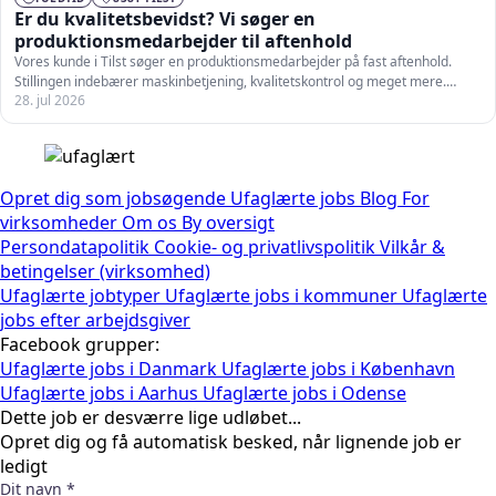
Er du kvalitetsbevidst? Vi søger en
produktionsmedarbejder til aftenhold
Vores kunde i Tilst søger en produktionsmedarbejder på fast aftenhold.
Stillingen indebærer maskinbetjening, kvalitetskontrol og meget mere.
28. jul 2026
Som…
Opret dig som jobsøgende
Ufaglærte jobs
Blog
For
virksomheder
Om os
By oversigt
Persondatapolitik
Cookie- og privatlivspolitik
Vilkår &
betingelser (virksomhed)
Ufaglærte jobtyper
Ufaglærte jobs i kommuner
Ufaglærte
jobs efter arbejdsgiver
Facebook grupper:
Ufaglærte jobs i Danmark
Ufaglærte jobs i København
Ufaglærte jobs i Aarhus
Ufaglærte jobs i Odense
Dette job er desværre lige udløbet...
Opret dig og få automatisk besked, når lignende job er
ledigt
Dit navn *