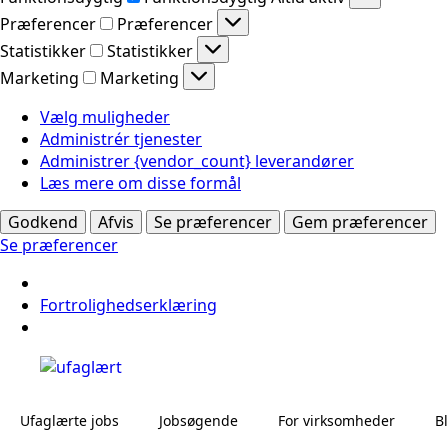
Præferencer
Præferencer
Statistikker
Statistikker
Marketing
Marketing
Vælg muligheder
Administrér tjenester
Administrer {vendor_count} leverandører
Læs mere om disse formål
Godkend
Afvis
Se præferencer
Gem præferencer
Se præferencer
Fortrolighedserklæring
Ufaglærte jobs
Jobsøgende
For virksomheder
B