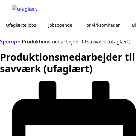
Ufaglærte jobs
Jobsøgende
For virksomheder
B
Sporup
»
Produktionsmedarbejder til savværk (ufaglært)
Produktionsmedarbejder til
savværk (ufaglært)