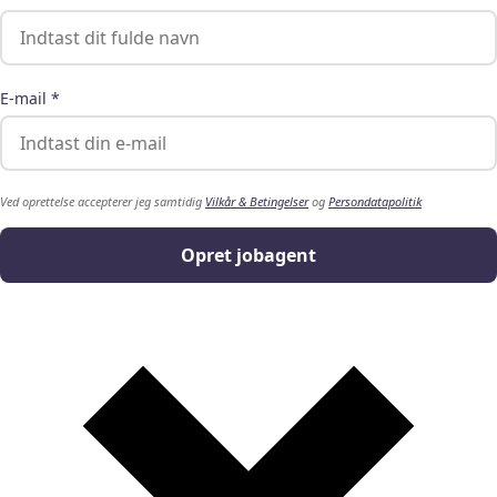
E-mail *
Ved oprettelse accepterer jeg samtidig
Vilkår & Betingelser
og
Persondatapolitik
Opret jobagent