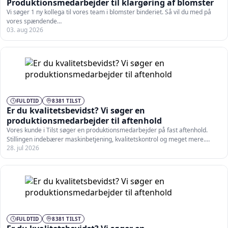
Produktionsmedarbejder til klargøring af blomster
Vi søger 1 ny kollega til vores team i blomster binderiet. Så vil du med på
vores spændende…
03. aug 2026
FULDTID
8381 TILST
Er du kvalitetsbevidst? Vi søger en
produktionsmedarbejder til aftenhold
Vores kunde i Tilst søger en produktionsmedarbejder på fast aftenhold.
Stillingen indebærer maskinbetjening, kvalitetskontrol og meget mere.
28. jul 2026
Som…
FULDTID
8381 TILST