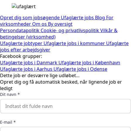
Opret dig som jobsøgende
Ufaglærte jobs
Blog
For
virksomheder
Om os
By oversigt
Persondatapolitik
Cookie- og privatlivspolitik
Vilkår &
betingelser (virksomhed)
Ufaglærte jobtyper
Ufaglærte jobs i kommuner
Ufaglærte
jobs efter arbejdsgiver
Facebook grupper:
Ufaglærte jobs i Danmark
Ufaglærte jobs i København
Ufaglærte jobs i Aarhus
Ufaglærte jobs i Odense
Dette job er desværre lige udløbet...
Opret dig og få automatisk besked, når lignende job er
ledigt
Dit navn *
E-mail *