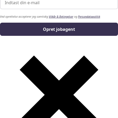
Ved oprettelse accepterer jeg samtidig
Vilkår & Betingelser
og
Persondatapolitik
Opret jobagent