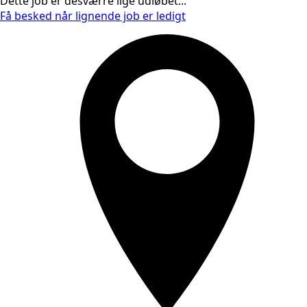
Dette job er desværre lige udløbet...
Få besked når lignende job er ledigt