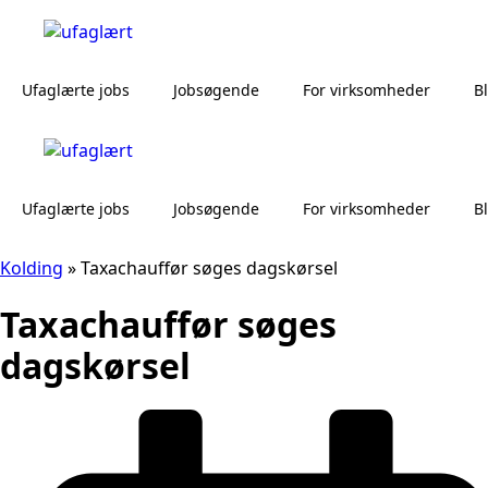
Ufaglærte jobs
Jobsøgende
For virksomheder
B
Ufaglærte jobs
Jobsøgende
For virksomheder
B
Kolding
»
Taxachauffør søges dagskørsel
Taxachauffør søges
dagskørsel