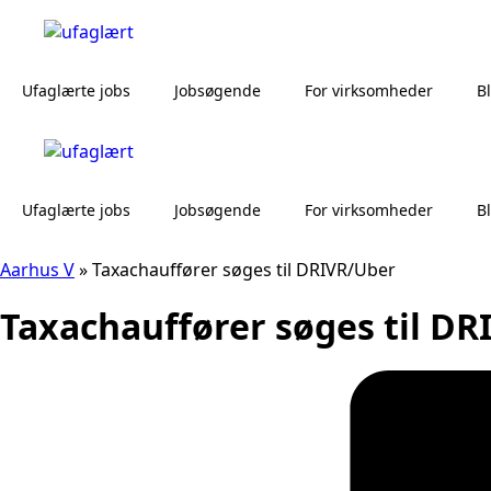
Ufaglærte jobs
Jobsøgende
For virksomheder
B
Ufaglærte jobs
Jobsøgende
For virksomheder
B
Aarhus V
»
Taxachauffører søges til DRIVR/Uber
Taxachauffører søges til D