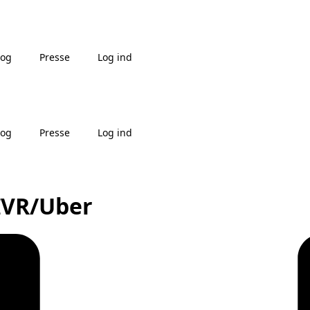
log
Presse
Log ind
log
Presse
Log ind
RIVR/Uber