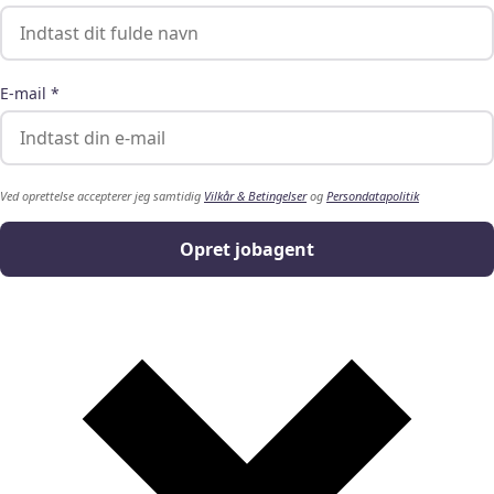
E-mail *
Ved oprettelse accepterer jeg samtidig
Vilkår & Betingelser
og
Persondatapolitik
Opret jobagent