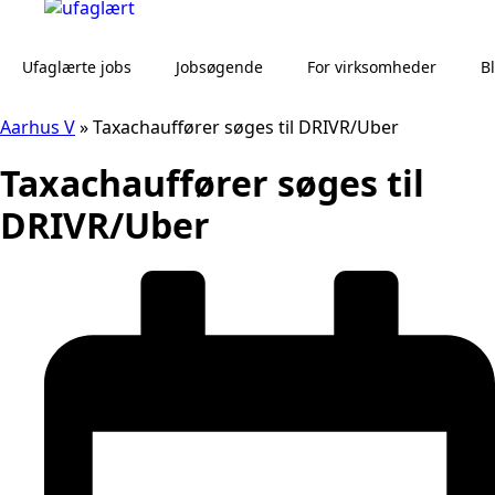
Ufaglærte jobs
Jobsøgende
For virksomheder
B
Aarhus V
»
Taxachauffører søges til DRIVR/Uber
Taxachauffører søges til
DRIVR/Uber