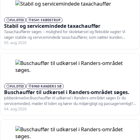
FULDTID
8541 SKØDSTRUP
Stabil og servicemindede taxachauffør
Taxachauffører søges – mulighed for skolekørsel og fleksible vagter Vi
søger stabile og servicemindede taxachauffører, som sætter kunden…
05. aug 2026
FULDTID
8960 RANDERS SØ
Buschauffør til udkørsel i Randers-området søges.
Jobbeskrivelse:Buschauffør til udkørsel i Randers-området søges Er du
serviceminded, møder til tiden og kører du miljørigtigt og passagervenligt?–
04. aug 2026
…