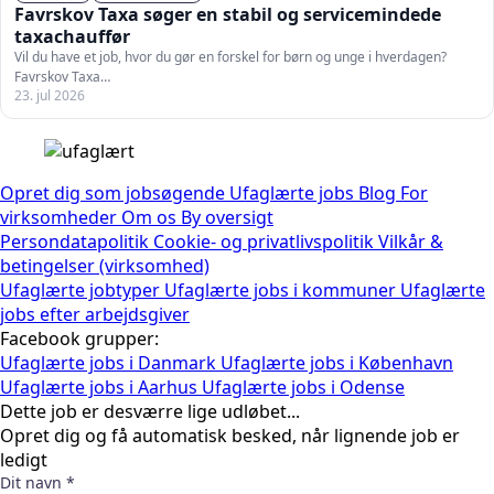
Favrskov Taxa søger en stabil og servicemindede
taxachauffør
Vil du have et job, hvor du gør en forskel for børn og unge i hverdagen?
Favrskov Taxa…
23. jul 2026
Opret dig som jobsøgende
Ufaglærte jobs
Blog
For
virksomheder
Om os
By oversigt
Persondatapolitik
Cookie- og privatlivspolitik
Vilkår &
betingelser (virksomhed)
Ufaglærte jobtyper
Ufaglærte jobs i kommuner
Ufaglærte
jobs efter arbejdsgiver
Facebook grupper:
Ufaglærte jobs i Danmark
Ufaglærte jobs i København
Ufaglærte jobs i Aarhus
Ufaglærte jobs i Odense
Dette job er desværre lige udløbet...
Opret dig og få automatisk besked, når lignende job er
ledigt
Dit navn *