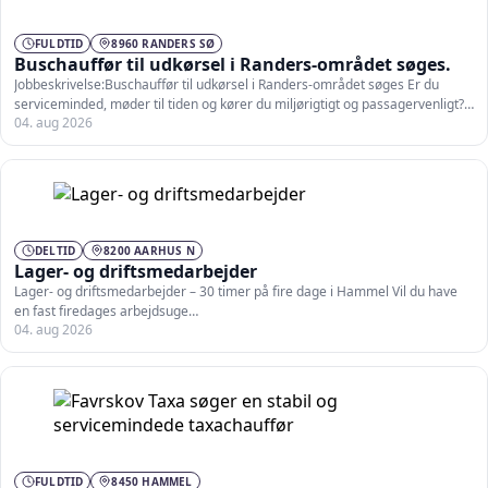
FULDTID
8960 RANDERS SØ
Buschauffør til udkørsel i Randers-området søges.
Jobbeskrivelse:Buschauffør til udkørsel i Randers-området søges Er du
serviceminded, møder til tiden og kører du miljørigtigt og passagervenligt?–
04. aug 2026
…
DELTID
8200 AARHUS N
Lager- og driftsmedarbejder
Lager- og driftsmedarbejder – 30 timer på fire dage i Hammel Vil du have
en fast firedages arbejdsuge…
04. aug 2026
FULDTID
8450 HAMMEL