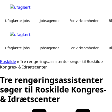
Ufaglærte jobs
Jobsøgende
For virksomheder
B
Ufaglærte jobs
Jobsøgende
For virksomheder
B
Roskilde
»
Tre rengøringsassistenter søger til Roskilde
Kongres- & Idrætscenter
Tre rengøringsassistenter
søger til Roskilde Kongres-
& Idrætscenter