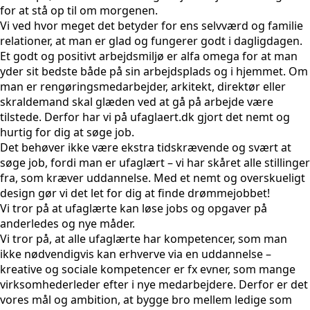
for at stå op til om morgenen.
Vi ved hvor meget det betyder for ens selvværd og familie
relationer, at man er glad og fungerer godt i dagligdagen.
Et godt og positivt arbejdsmiljø er alfa omega for at man
yder sit bedste både på sin arbejdsplads og i hjemmet. Om
man er rengøringsmedarbejder, arkitekt, direktør eller
skraldemand skal glæden ved at gå på arbejde være
tilstede. Derfor har vi på ufaglaert.dk gjort det nemt og
hurtig for dig at søge job.
Det behøver ikke være ekstra tidskrævende og svært at
søge job, fordi man er ufaglært – vi har skåret alle stillinger
fra, som kræver uddannelse. Med et nemt og overskueligt
design gør vi det let for dig at finde drømmejobbet!
Vi tror på at ufaglærte kan løse jobs og opgaver på
anderledes og nye måder.
Vi tror på, at alle ufaglærte har kompetencer, som man
ikke nødvendigvis kan erhverve via en uddannelse –
kreative og sociale kompetencer er fx evner, som mange
virksomhederleder efter i nye medarbejdere. Derfor er det
vores mål og ambition, at bygge bro mellem ledige som