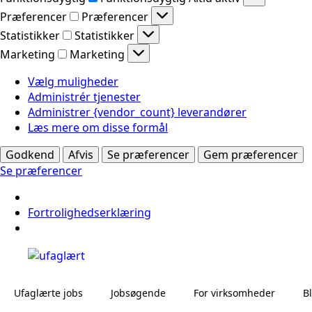
Præferencer
Præferencer
Statistikker
Statistikker
Marketing
Marketing
Vælg muligheder
Administrér tjenester
Administrer {vendor_count} leverandører
Læs mere om disse formål
Godkend
Afvis
Se præferencer
Gem præferencer
Se præferencer
Fortrolighedserklæring
Ufaglærte jobs
Jobsøgende
For virksomheder
B