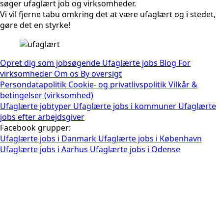
søger ufaglært job og virksomheder.
Vi vil fjerne tabu omkring det at være ufaglært og i stedet,
gøre det en styrke!
Opret dig som jobsøgende
Ufaglærte jobs
Blog
For
virksomheder
Om os
By oversigt
Persondatapolitik
Cookie- og privatlivspolitik
Vilkår &
betingelser (virksomhed)
Ufaglærte jobtyper
Ufaglærte jobs i kommuner
Ufaglærte
jobs efter arbejdsgiver
Facebook grupper:
Ufaglærte jobs i Danmark
Ufaglærte jobs i København
Ufaglærte jobs i Aarhus
Ufaglærte jobs i Odense