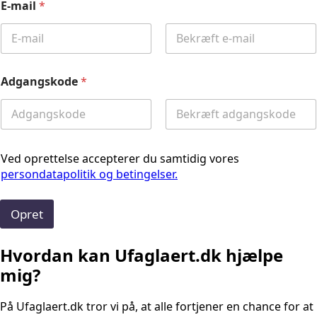
E-mail
*
Email
Confirm
Email
Adgangskode
*
Password
Confirm
Password
Ved oprettelse accepterer du samtidig vores
persondatapolitik og betingelser.
Opret
Hvordan kan Ufaglaert.dk hjælpe
mig?
På Ufaglaert.dk tror vi på, at alle fortjener en chance for at