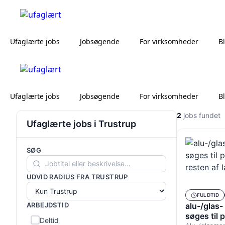
Ufaglærte jobs
Jobsøgende
For virksomheder
B
Ufaglærte jobs
Jobsøgende
For virksomheder
B
2
jobs fundet
Ufaglærte jobs i Trustrup
SØG
UDVID RADIUS FRA TRUSTRUP
FULDTID
ARBEJDSTID
alu-/glas
søges til 
Deltid