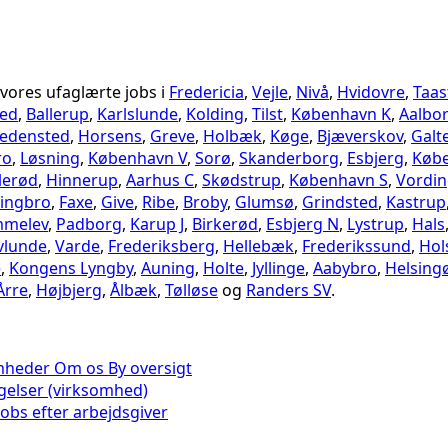
 vores ufaglærte jobs i
Fredericia
,
Vejle
,
Nivå
,
Hvidovre
,
Taas
ed
,
Ballerup
,
Karlslunde
,
Kolding
,
Tilst
,
København K
,
Aalbo
edensted
,
Horsens
,
Greve
,
Holbæk
,
Køge
,
Bjæverskov
,
Galt
ro
,
Løsning
,
København V
,
Sorø
,
Skanderborg
,
Esbjerg
,
Køb
llerød
,
Hinnerup
,
Aarhus C
,
Skødstrup
,
København S
,
Vordi
ringbro
,
Faxe
,
Give
,
Ribe
,
Broby
,
Glumsø
,
Grindsted
,
Kastrup
melev
,
Padborg
,
Karup J
,
Birkerød
,
Esbjerg N
,
Lystrup
,
Hals
vlunde
,
Varde
,
Frederiksberg
,
Hellebæk
,
Frederikssund
,
Hol
e
,
Kongens Lyngby
,
Auning
,
Holte
,
Jyllinge
,
Aabybro
,
Helsing
Årre
,
Højbjerg
,
Ålbæk
,
Tølløse
og
Randers SV
.
omheder
Om os
By oversigt
ngelser (virksomhed)
obs efter arbejdsgiver