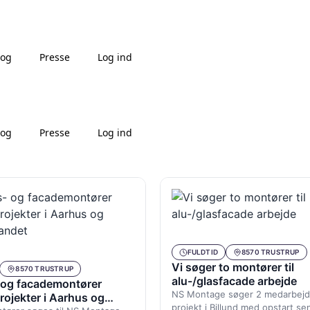
log
Presse
Log ind
log
Presse
Log ind
FULDTID
8570 TRUSTRUP
Vi søger to montører til
8570 TRUSTRUP
alu-/glasfacade arbejde
- og facademontører
NS Montage søger 2 medarbejder
projekter i Aarhus og
projekt i Billund med opstart se