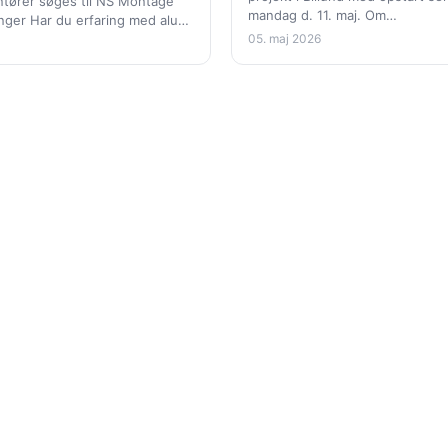
landet
ntører søges til NS Montage
mandag d. 11. maj. Om…
linger Har du erfaring med alu-
age, eller kommer…
05. maj 2026