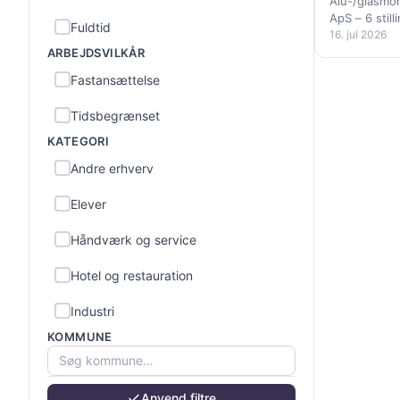
resten af 
Alu-/glasmo
ApS – 6 stil
Fuldtid
og glasmont
16. jul 2026
ARBEJDSVILKÅR
Fastansættelse
Tidsbegrænset
KATEGORI
Andre erhverv
Elever
Håndværk og service
Hotel og restauration
Industri
KOMMUNE
Kontor og administration
Kunst, kultur og sport
Anvend filtre