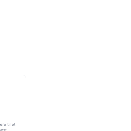
e til et
nest