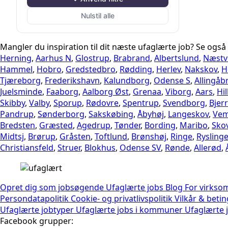
Land-, skov- og havebrug
Nulstil alle
Ledelse
Mangler du inspiration til dit næste ufaglærte job? Se også
Pædagog
Herning
,
Aarhus N
,
Glostrup
,
Brabrand
,
Albertslund
,
Næstv
Hammel
,
Hobro
,
Gredstedbro
,
Rødding
,
Herlev
,
Nakskov
,
H
Rengøring
Tjæreborg
,
Frederikshavn
,
Kalundborg
,
Odense S
,
Allingåb
Juelsminde
,
Faaborg
,
Aalborg Øst
,
Grenaa
,
Viborg
,
Aars
,
Hi
Salg
Skibby
,
Valby
,
Sporup
,
Rødovre
,
Spentrup
,
Svendborg
,
Bjer
Sundhed
Pandrup
,
Sønderborg
,
Sakskøbing
,
Åbyhøj
,
Langeskov
,
Vem
Bredsten
,
Græsted
,
Agedrup
,
Tønder
,
Bording
,
Maribo
,
Sko
Transport og logistik
Midtsj
,
Brørup
,
Gråsten
,
Toftlund
,
Brønshøj
,
Ringe
,
Rysling
Christiansfeld
,
Struer
,
Blokhus
,
Odense SV
,
Rønde
,
Allerød
,
Opret dig som jobsøgende
Ufaglærte jobs
Blog
For virks
Persondatapolitik
Cookie- og privatlivspolitik
Vilkår & beti
Ufaglærte jobtyper
Ufaglærte jobs i kommuner
Ufaglærte j
Facebook grupper: