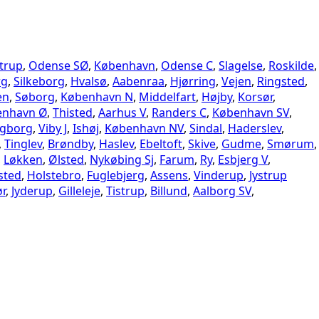
trup
,
Odense SØ
,
København
,
Odense C
,
Slagelse
,
Roskilde
,
rg
,
Silkeborg
,
Hvalsø
,
Aabenraa
,
Hjørring
,
Vejen
,
Ringsted
,
en
,
Søborg
,
København N
,
Middelfart
,
Højby
,
Korsør
,
enhavn Ø
,
Thisted
,
Aarhus V
,
Randers C
,
København SV
,
ngborg
,
Viby J
,
Ishøj
,
København NV
,
Sindal
,
Haderslev
,
,
Tinglev
,
Brøndby
,
Haslev
,
Ebeltoft
,
Skive
,
Gudme
,
Smørum
,
,
Løkken
,
Ølsted
,
Nykøbing Sj
,
Farum
,
Ry
,
Esbjerg V
,
sted
,
Holstebro
,
Fuglebjerg
,
Assens
,
Vinderup
,
Jystrup
ør
,
Jyderup
,
Gilleleje
,
Tistrup
,
Billund
,
Aalborg SV
,